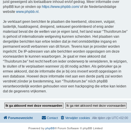
juist geweigerd als toelaatbare inhoud en/of gedrag. Meer informatie over
phpBB kun je vinden op
https://www.phpbb.com/
of de Nederlandstalige
website
www.phpbb.nl
.
Je verklaart geen berichten te plaatsen die kwetsend, obsceen, vulgair,
lasterlijk, haatdragend, dreigend, seksueel georiënteerd of enig ander
materiaal bevat die de wetten van je eigen land, het land waar “Thuisforum.be”
is gehost of internationale wetgeving kunnen schenden. Het plaatsen van
dergelijke berichten kan ertoe leiden dat je met onmiddellijke ingang en
permanent wordt verbannen van dit forum. Tevens kan je provider worden
ingelicht. De IP-adressen van alle berichten worden opgeslagen om deze
voorwaarden te kunnen waarborgen. Je gaat er mee akkoord dat
“Thuisforum.be” het recht heeft om ieder onderwerp te verwijderen, te wijzigen,
te sluiten of te verplaatsen wanneer zij dit nodig achten. Als gebruiker ga je
ermee akkoord, dat de informatie die je bij ons invoert wordt opgeslagen in
een database. Hoewel deze informatie niet aan een derde partij zal worden
verstrekt zónder je toestemming, kan “Thuisforum.be” nóch phpBB
verantwoordelijk worden gehouden voor een hackpoging die ertoe kan leiden
dat de gegevens vrijkomen.
Forumoverzicht
Contact
Verwijder cookies
Alle tijden zijn
UTC+02:00
Powered by
phpBB
® Forum Software © phpBB Limited