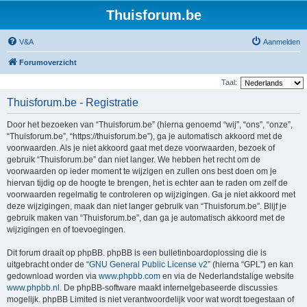
Thuisforum.be
V&A
Aanmelden
Forumoverzicht
Taal:
Thuisforum.be - Registratie
Door het bezoeken van “Thuisforum.be” (hierna genoemd “wij”, “ons”, “onze”,
“Thuisforum.be”, “https://thuisforum.be”), ga je automatisch akkoord met de
voorwaarden. Als je niet akkoord gaat met deze voorwaarden, bezoek of
gebruik “Thuisforum.be” dan niet langer. We hebben het recht om de
voorwaarden op ieder moment te wijzigen en zullen ons best doen om je
hiervan tijdig op de hoogte te brengen, het is echter aan te raden om zelf de
voorwaarden regelmatig te controleren op wijzigingen. Ga je niet akkoord met
deze wijzigingen, maak dan niet langer gebruik van “Thuisforum.be”. Blijf je
gebruik maken van “Thuisforum.be”, dan ga je automatisch akkoord met de
wijzigingen en of toevoegingen.
Dit forum draait op phpBB. phpBB is een bulletinboardoplossing die is
uitgebracht onder de “
GNU General Public License v2
” (hierna “GPL”) en kan
gedownload worden via
www.phpbb.com
en via de Nederlandstalige website
www.phpbb.nl
. De phpBB-software maakt internetgebaseerde discussies
mogelijk. phpBB Limited is niet verantwoordelijk voor wat wordt toegestaan of