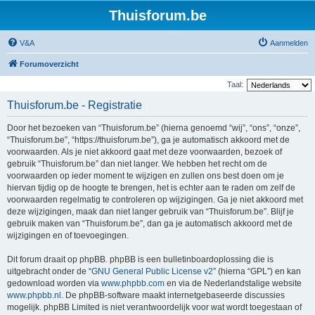
Thuisforum.be
V&A
Aanmelden
Forumoverzicht
Taal:
Thuisforum.be - Registratie
Door het bezoeken van “Thuisforum.be” (hierna genoemd “wij”, “ons”, “onze”,
“Thuisforum.be”, “https://thuisforum.be”), ga je automatisch akkoord met de
voorwaarden. Als je niet akkoord gaat met deze voorwaarden, bezoek of
gebruik “Thuisforum.be” dan niet langer. We hebben het recht om de
voorwaarden op ieder moment te wijzigen en zullen ons best doen om je
hiervan tijdig op de hoogte te brengen, het is echter aan te raden om zelf de
voorwaarden regelmatig te controleren op wijzigingen. Ga je niet akkoord met
deze wijzigingen, maak dan niet langer gebruik van “Thuisforum.be”. Blijf je
gebruik maken van “Thuisforum.be”, dan ga je automatisch akkoord met de
wijzigingen en of toevoegingen.
Dit forum draait op phpBB. phpBB is een bulletinboardoplossing die is
uitgebracht onder de “
GNU General Public License v2
” (hierna “GPL”) en kan
gedownload worden via
www.phpbb.com
en via de Nederlandstalige website
www.phpbb.nl
. De phpBB-software maakt internetgebaseerde discussies
mogelijk. phpBB Limited is niet verantwoordelijk voor wat wordt toegestaan of