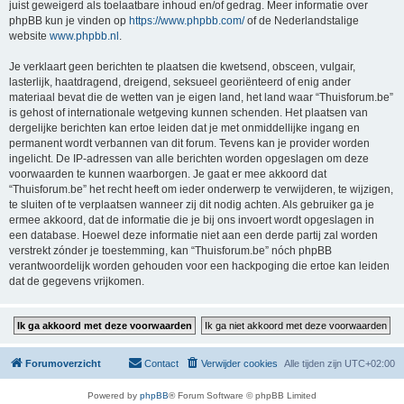
juist geweigerd als toelaatbare inhoud en/of gedrag. Meer informatie over
phpBB kun je vinden op
https://www.phpbb.com/
of de Nederlandstalige
website
www.phpbb.nl
.
Je verklaart geen berichten te plaatsen die kwetsend, obsceen, vulgair,
lasterlijk, haatdragend, dreigend, seksueel georiënteerd of enig ander
materiaal bevat die de wetten van je eigen land, het land waar “Thuisforum.be”
is gehost of internationale wetgeving kunnen schenden. Het plaatsen van
dergelijke berichten kan ertoe leiden dat je met onmiddellijke ingang en
permanent wordt verbannen van dit forum. Tevens kan je provider worden
ingelicht. De IP-adressen van alle berichten worden opgeslagen om deze
voorwaarden te kunnen waarborgen. Je gaat er mee akkoord dat
“Thuisforum.be” het recht heeft om ieder onderwerp te verwijderen, te wijzigen,
te sluiten of te verplaatsen wanneer zij dit nodig achten. Als gebruiker ga je
ermee akkoord, dat de informatie die je bij ons invoert wordt opgeslagen in
een database. Hoewel deze informatie niet aan een derde partij zal worden
verstrekt zónder je toestemming, kan “Thuisforum.be” nóch phpBB
verantwoordelijk worden gehouden voor een hackpoging die ertoe kan leiden
dat de gegevens vrijkomen.
Forumoverzicht
Contact
Verwijder cookies
Alle tijden zijn
UTC+02:00
Powered by
phpBB
® Forum Software © phpBB Limited