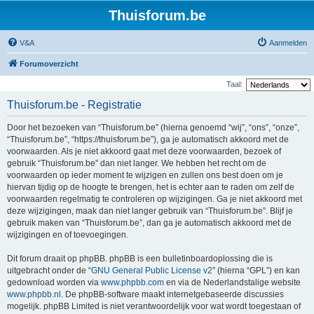
Thuisforum.be
V&A
Aanmelden
Forumoverzicht
Taal:
Thuisforum.be - Registratie
Door het bezoeken van “Thuisforum.be” (hierna genoemd “wij”, “ons”, “onze”,
“Thuisforum.be”, “https://thuisforum.be”), ga je automatisch akkoord met de
voorwaarden. Als je niet akkoord gaat met deze voorwaarden, bezoek of
gebruik “Thuisforum.be” dan niet langer. We hebben het recht om de
voorwaarden op ieder moment te wijzigen en zullen ons best doen om je
hiervan tijdig op de hoogte te brengen, het is echter aan te raden om zelf de
voorwaarden regelmatig te controleren op wijzigingen. Ga je niet akkoord met
deze wijzigingen, maak dan niet langer gebruik van “Thuisforum.be”. Blijf je
gebruik maken van “Thuisforum.be”, dan ga je automatisch akkoord met de
wijzigingen en of toevoegingen.
Dit forum draait op phpBB. phpBB is een bulletinboardoplossing die is
uitgebracht onder de “
GNU General Public License v2
” (hierna “GPL”) en kan
gedownload worden via
www.phpbb.com
en via de Nederlandstalige website
www.phpbb.nl
. De phpBB-software maakt internetgebaseerde discussies
mogelijk. phpBB Limited is niet verantwoordelijk voor wat wordt toegestaan of