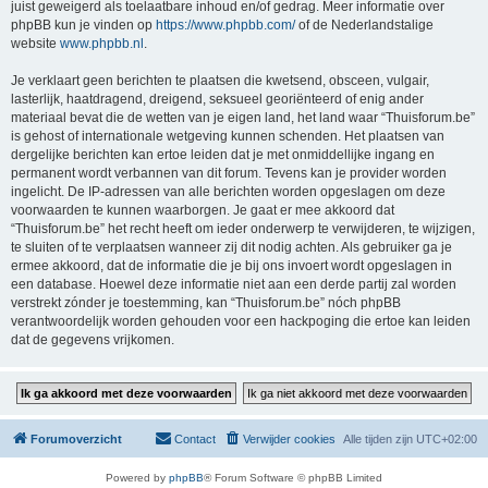
juist geweigerd als toelaatbare inhoud en/of gedrag. Meer informatie over
phpBB kun je vinden op
https://www.phpbb.com/
of de Nederlandstalige
website
www.phpbb.nl
.
Je verklaart geen berichten te plaatsen die kwetsend, obsceen, vulgair,
lasterlijk, haatdragend, dreigend, seksueel georiënteerd of enig ander
materiaal bevat die de wetten van je eigen land, het land waar “Thuisforum.be”
is gehost of internationale wetgeving kunnen schenden. Het plaatsen van
dergelijke berichten kan ertoe leiden dat je met onmiddellijke ingang en
permanent wordt verbannen van dit forum. Tevens kan je provider worden
ingelicht. De IP-adressen van alle berichten worden opgeslagen om deze
voorwaarden te kunnen waarborgen. Je gaat er mee akkoord dat
“Thuisforum.be” het recht heeft om ieder onderwerp te verwijderen, te wijzigen,
te sluiten of te verplaatsen wanneer zij dit nodig achten. Als gebruiker ga je
ermee akkoord, dat de informatie die je bij ons invoert wordt opgeslagen in
een database. Hoewel deze informatie niet aan een derde partij zal worden
verstrekt zónder je toestemming, kan “Thuisforum.be” nóch phpBB
verantwoordelijk worden gehouden voor een hackpoging die ertoe kan leiden
dat de gegevens vrijkomen.
Forumoverzicht
Contact
Verwijder cookies
Alle tijden zijn
UTC+02:00
Powered by
phpBB
® Forum Software © phpBB Limited