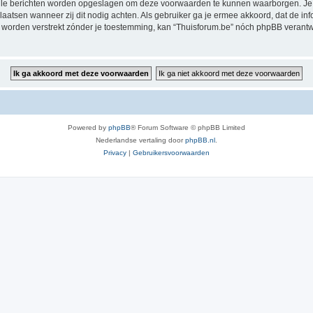
alle berichten worden opgeslagen om deze voorwaarden te kunnen waarborgen. Je g
rplaatsen wanneer zij dit nodig achten. Als gebruiker ga je ermee akkoord, dat de in
al worden verstrekt zónder je toestemming, kan “Thuisforum.be” nóch phpBB veran
Powered by
phpBB
® Forum Software © phpBB Limited
Nederlandse vertaling door
phpBB.nl
.
Privacy
|
Gebruikersvoorwaarden