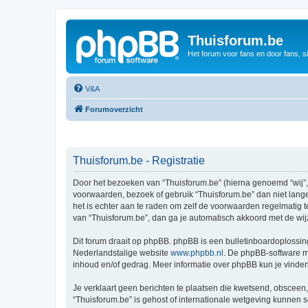
Thuisforum.be
Het forum voor fans en door fans, s
V&A
Forumoverzicht
Thuisforum.be - Registratie
Door het bezoeken van “Thuisforum.be” (hierna genoemd “wij”, “
voorwaarden, bezoek of gebruik “Thuisforum.be” dan niet lange
het is echter aan te raden om zelf de voorwaarden regelmatig t
van “Thuisforum.be”, dan ga je automatisch akkoord met de wij
Dit forum draait op phpBB. phpBB is een bulletinboardoplossing
Nederlandstalige website
www.phpbb.nl
. De phpBB-software ma
inhoud en/of gedrag. Meer informatie over phpBB kun je vinde
Je verklaart geen berichten te plaatsen die kwetsend, obsceen, 
“Thuisforum.be” is gehost of internationale wetgeving kunnen 