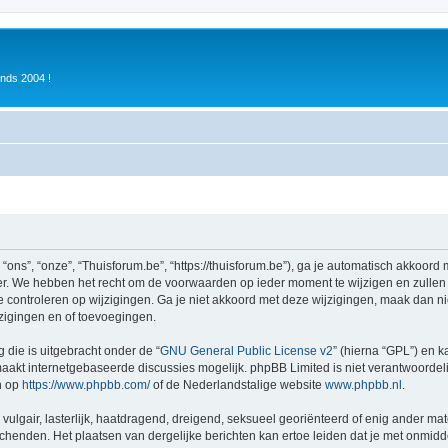
inds 2004 !
ons”, “onze”, “Thuisforum.be”, “https://thuisforum.be”), ga je automatisch akkoord
r. We hebben het recht om de voorwaarden op ieder moment te wijzigen en zullen o
e controleren op wijzigingen. Ga je niet akkoord met deze wijzigingen, maak dan nie
zigingen en of toevoegingen.
 die is uitgebracht onder de “
GNU General Public License v2
” (hierna “GPL”) en
akt internetgebaseerde discussies mogelijk. phpBB Limited is niet verantwoordelij
n op
https://www.phpbb.com/
of de Nederlandstalige website
www.phpbb.nl
.
vulgair, lasterlijk, haatdragend, dreigend, seksueel georiënteerd of enig ander mat
schenden. Het plaatsen van dergelijke berichten kan ertoe leiden dat je met onmid