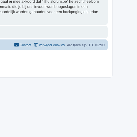
aat er mee akkoord dat “Thuisforum.be” het recht heeft om
formatie die je bij ons invoert wordt opgeslagen in een
twoordelijk worden gehouden voor een hackpoging die ertoe
Contact
Verwijder cookies
Alle tijden zijn
UTC+02:00