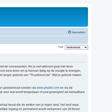
Aanmelden
Taal:
 met de voorwaarden. Als je niet akkoord gaat met deze
ns best doen om je hiervan tijdig op de hoogte te brengen,
t langer gebruik van “Thuisforum.be”. Blijf je gebruik maken
 kan gedownload worden via
www.phpbb.com
en via de
k voor wat wordt toegestaan of juist geweigerd als toelaatbare
eriaal bevat die de wetten van je eigen land, het land waar
dellijke ingang en permanent wordt verbannen van dit forum.