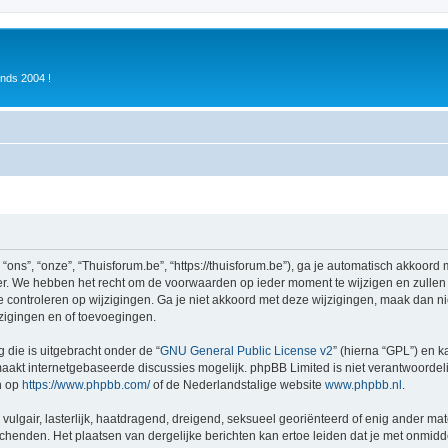
inds 2004 !
ons”, “onze”, “Thuisforum.be”, “https://thuisforum.be”), ga je automatisch akkoord
r. We hebben het recht om de voorwaarden op ieder moment te wijzigen en zullen o
e controleren op wijzigingen. Ga je niet akkoord met deze wijzigingen, maak dan nie
zigingen en of toevoegingen.
 die is uitgebracht onder de “
GNU General Public License v2
” (hierna “GPL”) en
akt internetgebaseerde discussies mogelijk. phpBB Limited is niet verantwoordelij
n op
https://www.phpbb.com/
of de Nederlandstalige website
www.phpbb.nl
.
vulgair, lasterlijk, haatdragend, dreigend, seksueel georiënteerd of enig ander mat
schenden. Het plaatsen van dergelijke berichten kan ertoe leiden dat je met onmid