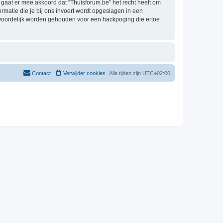
aat er mee akkoord dat “Thuisforum.be” het recht heeft om
formatie die je bij ons invoert wordt opgeslagen in een
twoordelijk worden gehouden voor een hackpoging die ertoe
Contact
Verwijder cookies
Alle tijden zijn
UTC+02:00