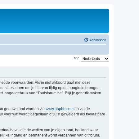
Aanmelden
Taal:
 met de voorwaarden. Als je niet akkoord gaat met deze
ns best doen om je hiervan tijdig op de hoogte te brengen,
t langer gebruik van “Thuisforum.be”. Blijf je gebruik maken
 kan gedownload worden via
www.phpbb.com
en via de
k voor wat wordt toegestaan of juist geweigerd als toelaatbare
eriaal bevat die de wetten van je eigen land, het land waar
dellijke ingang en permanent wordt verbannen van dit forum.