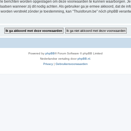
alle berichten worden opgeslagen om deze voorwaarden te kunnen waarborgen. Je g
rplaatsen wanneer zij dit nodig achten. Als gebruiker ga je ermee akkoord, dat de in
al worden verstrekt zónder je toestemming, kan “Thuisforum.be” nóch phpBB veran
Powered by
phpBB
® Forum Software © phpBB Limited
Nederlandse vertaling door
phpBB.nl
.
Privacy
|
Gebruikersvoorwaarden