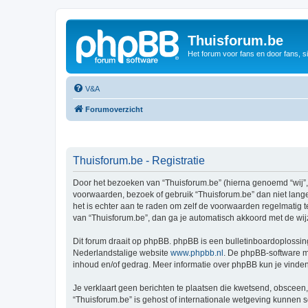
Thuisforum.be
Het forum voor fans en door fans, s
V&A
Forumoverzicht
Thuisforum.be - Registratie
Door het bezoeken van “Thuisforum.be” (hierna genoemd “wij”, “
voorwaarden, bezoek of gebruik “Thuisforum.be” dan niet lange
het is echter aan te raden om zelf de voorwaarden regelmatig t
van “Thuisforum.be”, dan ga je automatisch akkoord met de wij
Dit forum draait op phpBB. phpBB is een bulletinboardoplossing
Nederlandstalige website
www.phpbb.nl
. De phpBB-software ma
inhoud en/of gedrag. Meer informatie over phpBB kun je vinde
Je verklaart geen berichten te plaatsen die kwetsend, obsceen, 
“Thuisforum.be” is gehost of internationale wetgeving kunnen 