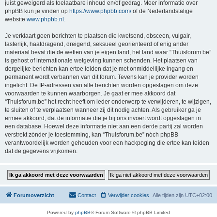
juist geweigerd als toelaatbare inhoud en/of gedrag. Meer informatie over
phpBB kun je vinden op
https://www.phpbb.com/
of de Nederlandstalige
website
www.phpbb.nl
.
Je verklaart geen berichten te plaatsen die kwetsend, obsceen, vulgair,
lasterlijk, haatdragend, dreigend, seksueel georiënteerd of enig ander
materiaal bevat die de wetten van je eigen land, het land waar “Thuisforum.be”
is gehost of internationale wetgeving kunnen schenden. Het plaatsen van
dergelijke berichten kan ertoe leiden dat je met onmiddellijke ingang en
permanent wordt verbannen van dit forum. Tevens kan je provider worden
ingelicht. De IP-adressen van alle berichten worden opgeslagen om deze
voorwaarden te kunnen waarborgen. Je gaat er mee akkoord dat
“Thuisforum.be” het recht heeft om ieder onderwerp te verwijderen, te wijzigen,
te sluiten of te verplaatsen wanneer zij dit nodig achten. Als gebruiker ga je
ermee akkoord, dat de informatie die je bij ons invoert wordt opgeslagen in
een database. Hoewel deze informatie niet aan een derde partij zal worden
verstrekt zónder je toestemming, kan “Thuisforum.be” nóch phpBB
verantwoordelijk worden gehouden voor een hackpoging die ertoe kan leiden
dat de gegevens vrijkomen.
Forumoverzicht
Contact
Verwijder cookies
Alle tijden zijn
UTC+02:00
Powered by
phpBB
® Forum Software © phpBB Limited