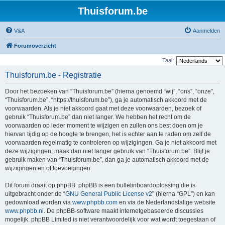
Thuisforum.be
V&A
Aanmelden
Forumoverzicht
Taal:
Thuisforum.be - Registratie
Door het bezoeken van “Thuisforum.be” (hierna genoemd “wij”, “ons”, “onze”,
“Thuisforum.be”, “https://thuisforum.be”), ga je automatisch akkoord met de
voorwaarden. Als je niet akkoord gaat met deze voorwaarden, bezoek of
gebruik “Thuisforum.be” dan niet langer. We hebben het recht om de
voorwaarden op ieder moment te wijzigen en zullen ons best doen om je
hiervan tijdig op de hoogte te brengen, het is echter aan te raden om zelf de
voorwaarden regelmatig te controleren op wijzigingen. Ga je niet akkoord met
deze wijzigingen, maak dan niet langer gebruik van “Thuisforum.be”. Blijf je
gebruik maken van “Thuisforum.be”, dan ga je automatisch akkoord met de
wijzigingen en of toevoegingen.
Dit forum draait op phpBB. phpBB is een bulletinboardoplossing die is
uitgebracht onder de “
GNU General Public License v2
” (hierna “GPL”) en kan
gedownload worden via
www.phpbb.com
en via de Nederlandstalige website
www.phpbb.nl
. De phpBB-software maakt internetgebaseerde discussies
mogelijk. phpBB Limited is niet verantwoordelijk voor wat wordt toegestaan of