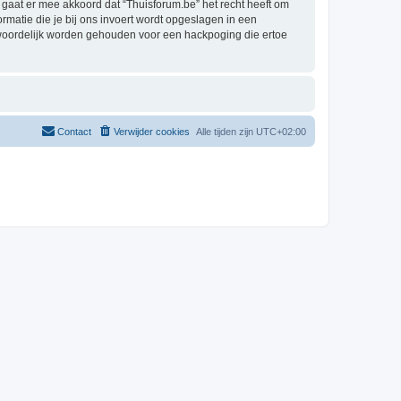
aat er mee akkoord dat “Thuisforum.be” het recht heeft om
formatie die je bij ons invoert wordt opgeslagen in een
twoordelijk worden gehouden voor een hackpoging die ertoe
Contact
Verwijder cookies
Alle tijden zijn
UTC+02:00