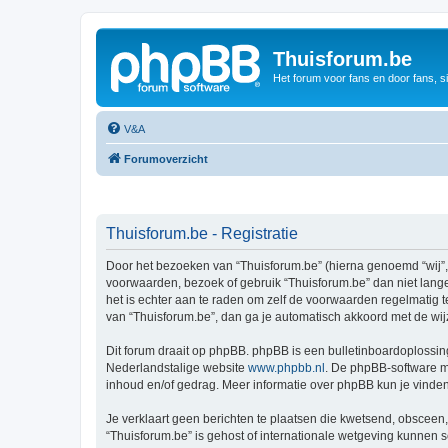
Thuisforum.be
Het forum voor fans en door fans, s
V&A
Forumoverzicht
Thuisforum.be - Registratie
Door het bezoeken van “Thuisforum.be” (hierna genoemd “wij”, “
voorwaarden, bezoek of gebruik “Thuisforum.be” dan niet lange
het is echter aan te raden om zelf de voorwaarden regelmatig t
van “Thuisforum.be”, dan ga je automatisch akkoord met de wij
Dit forum draait op phpBB. phpBB is een bulletinboardoplossing
Nederlandstalige website
www.phpbb.nl
. De phpBB-software ma
inhoud en/of gedrag. Meer informatie over phpBB kun je vinde
Je verklaart geen berichten te plaatsen die kwetsend, obsceen, 
“Thuisforum.be” is gehost of internationale wetgeving kunnen 