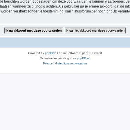
alle berichten worden opgeslagen om deze voorwaarden te kunnen waarborgen. Je g
rplaatsen wanneer zij dit nodig achten. Als gebruiker ga je ermee akkoord, dat de in
al worden verstrekt zónder je toestemming, kan “Thuisforum.be” nóch phpBB veran
Powered by
phpBB
® Forum Software © phpBB Limited
Nederlandse vertaling door
phpBB.nl
.
Privacy
|
Gebruikersvoorwaarden