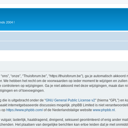
inds 2004 !
ons”, “onze”, “Thuisforum.be”, “https://thuisforum.be”), ga je automatisch akkoord
r. We hebben het recht om de voorwaarden op ieder moment te wijzigen en zullen o
e controleren op wijzigingen. Ga je niet akkoord met deze wijzigingen, maak dan nie
zigingen en of toevoegingen.
 die is uitgebracht onder de “
GNU General Public License v2
” (hierna “GPL”) en
akt internetgebaseerde discussies mogelijk. phpBB Limited is niet verantwoordelij
n op
https://www.phpbb.com/
of de Nederlandstalige website
www.phpbb.nl
.
vulgair, lasterlijk, haatdragend, dreigend, seksueel georiënteerd of enig ander mat
schenden. Het plaatsen van dergelijke berichten kan ertoe leiden dat je met onmid