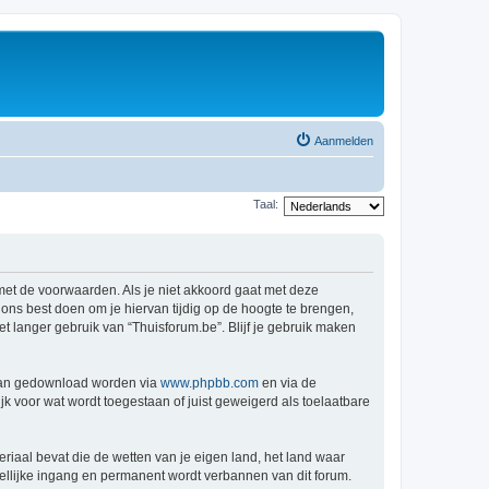
Aanmelden
Taal:
 met de voorwaarden. Als je niet akkoord gaat met deze
ns best doen om je hiervan tijdig op de hoogte te brengen,
t langer gebruik van “Thuisforum.be”. Blijf je gebruik maken
 kan gedownload worden via
www.phpbb.com
en via de
k voor wat wordt toegestaan of juist geweigerd als toelaatbare
eriaal bevat die de wetten van je eigen land, het land waar
dellijke ingang en permanent wordt verbannen van dit forum.