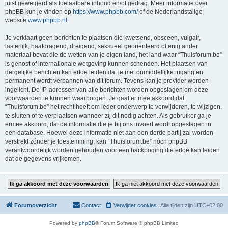
juist geweigerd als toelaatbare inhoud en/of gedrag. Meer informatie over
phpBB kun je vinden op
https://www.phpbb.com/
of de Nederlandstalige
website
www.phpbb.nl
.
Je verklaart geen berichten te plaatsen die kwetsend, obsceen, vulgair,
lasterlijk, haatdragend, dreigend, seksueel georiënteerd of enig ander
materiaal bevat die de wetten van je eigen land, het land waar “Thuisforum.be”
is gehost of internationale wetgeving kunnen schenden. Het plaatsen van
dergelijke berichten kan ertoe leiden dat je met onmiddellijke ingang en
permanent wordt verbannen van dit forum. Tevens kan je provider worden
ingelicht. De IP-adressen van alle berichten worden opgeslagen om deze
voorwaarden te kunnen waarborgen. Je gaat er mee akkoord dat
“Thuisforum.be” het recht heeft om ieder onderwerp te verwijderen, te wijzigen,
te sluiten of te verplaatsen wanneer zij dit nodig achten. Als gebruiker ga je
ermee akkoord, dat de informatie die je bij ons invoert wordt opgeslagen in
een database. Hoewel deze informatie niet aan een derde partij zal worden
verstrekt zónder je toestemming, kan “Thuisforum.be” nóch phpBB
verantwoordelijk worden gehouden voor een hackpoging die ertoe kan leiden
dat de gegevens vrijkomen.
Forumoverzicht
Contact
Verwijder cookies
Alle tijden zijn
UTC+02:00
Powered by
phpBB
® Forum Software © phpBB Limited