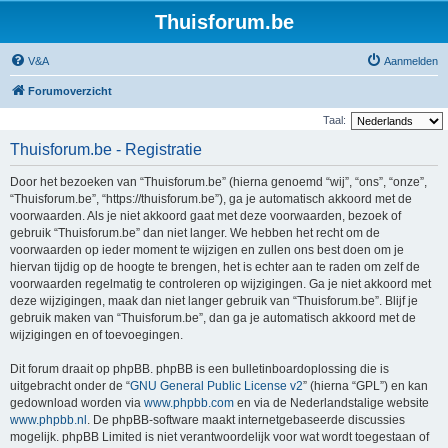
Thuisforum.be
V&A
Aanmelden
Forumoverzicht
Taal:
Thuisforum.be - Registratie
Door het bezoeken van “Thuisforum.be” (hierna genoemd “wij”, “ons”, “onze”,
“Thuisforum.be”, “https://thuisforum.be”), ga je automatisch akkoord met de
voorwaarden. Als je niet akkoord gaat met deze voorwaarden, bezoek of
gebruik “Thuisforum.be” dan niet langer. We hebben het recht om de
voorwaarden op ieder moment te wijzigen en zullen ons best doen om je
hiervan tijdig op de hoogte te brengen, het is echter aan te raden om zelf de
voorwaarden regelmatig te controleren op wijzigingen. Ga je niet akkoord met
deze wijzigingen, maak dan niet langer gebruik van “Thuisforum.be”. Blijf je
gebruik maken van “Thuisforum.be”, dan ga je automatisch akkoord met de
wijzigingen en of toevoegingen.
Dit forum draait op phpBB. phpBB is een bulletinboardoplossing die is
uitgebracht onder de “
GNU General Public License v2
” (hierna “GPL”) en kan
gedownload worden via
www.phpbb.com
en via de Nederlandstalige website
www.phpbb.nl
. De phpBB-software maakt internetgebaseerde discussies
mogelijk. phpBB Limited is niet verantwoordelijk voor wat wordt toegestaan of