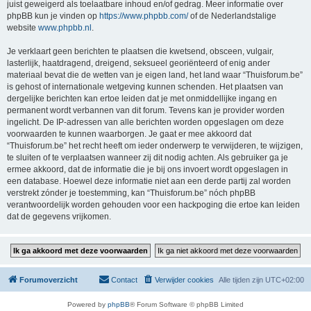
juist geweigerd als toelaatbare inhoud en/of gedrag. Meer informatie over
phpBB kun je vinden op
https://www.phpbb.com/
of de Nederlandstalige
website
www.phpbb.nl
.
Je verklaart geen berichten te plaatsen die kwetsend, obsceen, vulgair,
lasterlijk, haatdragend, dreigend, seksueel georiënteerd of enig ander
materiaal bevat die de wetten van je eigen land, het land waar “Thuisforum.be”
is gehost of internationale wetgeving kunnen schenden. Het plaatsen van
dergelijke berichten kan ertoe leiden dat je met onmiddellijke ingang en
permanent wordt verbannen van dit forum. Tevens kan je provider worden
ingelicht. De IP-adressen van alle berichten worden opgeslagen om deze
voorwaarden te kunnen waarborgen. Je gaat er mee akkoord dat
“Thuisforum.be” het recht heeft om ieder onderwerp te verwijderen, te wijzigen,
te sluiten of te verplaatsen wanneer zij dit nodig achten. Als gebruiker ga je
ermee akkoord, dat de informatie die je bij ons invoert wordt opgeslagen in
een database. Hoewel deze informatie niet aan een derde partij zal worden
verstrekt zónder je toestemming, kan “Thuisforum.be” nóch phpBB
verantwoordelijk worden gehouden voor een hackpoging die ertoe kan leiden
dat de gegevens vrijkomen.
Forumoverzicht
Contact
Verwijder cookies
Alle tijden zijn
UTC+02:00
Powered by
phpBB
® Forum Software © phpBB Limited