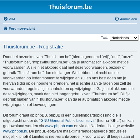
Thuisforum.be
V&A
Aanmelden
Forumoverzicht
Taal:
Thuisforum.be - Registratie
Door het bezoeken van “Thuisforum.be” (hierna genoemd “wij”, “ons”, “onze”,
“Thuisforum.be”, “https://thuisforum.be”), ga je automatisch akkoord met de
voorwaarden. Als je niet akkoord gaat met deze voorwaarden, bezoek of
gebruik “Thuisforum.be” dan niet langer. We hebben het recht om de
voorwaarden op ieder moment te wijzigen en zullen ons best doen om je
hiervan tijdig op de hoogte te brengen, het is echter aan te raden om zelf de
voorwaarden regelmatig te controleren op wijzigingen. Ga je niet akkoord met
deze wijzigingen, maak dan niet langer gebruik van “Thuisforum.be”. Blijf je
gebruik maken van “Thuisforum.be”, dan ga je automatisch akkoord met de
wijzigingen en of toevoegingen.
Dit forum draait op phpBB. phpBB is een bulletinboardoplossing die is
uitgebracht onder de “
GNU General Public License v2
” (hierna “GPL”) en kan
gedownload worden via
www.phpbb.com
en via de Nederlandstalige website
www.phpbb.nl
. De phpBB-software maakt internetgebaseerde discussies
mogelijk. phpBB Limited is niet verantwoordelijk voor wat wordt toegestaan of