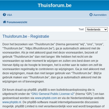
Thuisforum.be
V&A
Aanmelden
Forumoverzicht
Taal:
Thuisforum.be - Registratie
Door het bezoeken van “Thuisforum.be” (hierna genoemd “wij”, “ons”, “onze”,
“Thuisforum.be”, “https://thuisforum.be”), ga je automatisch akkoord met de
voorwaarden. Als je niet akkoord gaat met deze voorwaarden, bezoek of
gebruik “Thuisforum.be” dan niet langer. We hebben het recht om de
voorwaarden op ieder moment te wijzigen en zullen ons best doen om je
hiervan tijdig op de hoogte te brengen, het is echter aan te raden om zelf de
voorwaarden regelmatig te controleren op wijzigingen. Ga je niet akkoord met
deze wijzigingen, maak dan niet langer gebruik van “Thuisforum.be”. Blijf je
gebruik maken van “Thuisforum.be”, dan ga je automatisch akkoord met de
wijzigingen en of toevoegingen.
Dit forum draait op phpBB. phpBB is een bulletinboardoplossing die is
uitgebracht onder de “
GNU General Public License v2
” (hierna “GPL”) en kan
gedownload worden via
www.phpbb.com
en via de Nederlandstalige website
www.phpbb.nl
. De phpBB-software maakt internetgebaseerde discussies
mogelijk. phpBB Limited is niet verantwoordelijk voor wat wordt toegestaan of