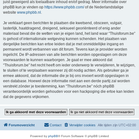
juist geweigerd als toelaatbare inhoud en/of gedrag. Meer informatie over
phpBB kun je vinden op
https://www.phpbb.com/
of de Nederlandstalige
website
www.phpbb.nl
.
Je verklaart geen berichten te plaatsen die kwetsend, obsceen, vulgair,
lasterlijk, haatdragend, dreigend, seksueel georiënteerd of enig ander
materiaal bevat die de wetten van je eigen land, het land waar “Thuisforum.be”
is gehost of internationale wetgeving kunnen schenden. Het plaatsen van
dergelijke berichten kan ertoe leiden dat je met onmiddellijke ingang en
permanent wordt verbannen van dit forum. Tevens kan je provider worden
ingelicht. De IP-adressen van alle berichten worden opgeslagen om deze
voorwaarden te kunnen waarborgen. Je gaat er mee akkoord dat
“Thuisforum.be” het recht heeft om ieder onderwerp te verwijderen, te wijzigen,
te sluiten of te verplaatsen wanneer zij dit nodig achten. Als gebruiker ga je
ermee akkoord, dat de informatie die je bij ons invoert wordt opgeslagen in
een database. Hoewel deze informatie niet aan een derde partij zal worden
verstrekt zónder je toestemming, kan “Thuisforum.be” nóch phpBB
verantwoordelijk worden gehouden voor een hackpoging die ertoe kan leiden
dat de gegevens vrijkomen.
Forumoverzicht
Contact
Verwijder cookies
Alle tijden zijn
UTC+02:00
Powered by
phpBB
® Forum Software © phpBB Limited