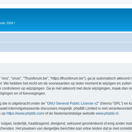
inds 2004 !
ons”, “onze”, “Thuisforum.be”, “https://thuisforum.be”), ga je automatisch akkoord
r. We hebben het recht om de voorwaarden op ieder moment te wijzigen en zullen o
e controleren op wijzigingen. Ga je niet akkoord met deze wijzigingen, maak dan nie
zigingen en of toevoegingen.
 die is uitgebracht onder de “
GNU General Public License v2
” (hierna “GPL”) en
akt internetgebaseerde discussies mogelijk. phpBB Limited is niet verantwoordelij
n op
https://www.phpbb.com/
of de Nederlandstalige website
www.phpbb.nl
.
vulgair, lasterlijk, haatdragend, dreigend, seksueel georiënteerd of enig ander mat
schenden. Het plaatsen van dergelijke berichten kan ertoe leiden dat je met onmid