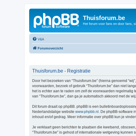
Thuisforum.be
Het forum voor fans en door fans, s
V&A
Forumoverzicht
Thuisforum.be - Registratie
Door het bezoeken van “Thuisforum.be” (hierna genoemd “wij”, “
voorwaarden, bezoek of gebruik “Thuisforum.be” dan niet lange
het is echter aan te raden om zelf de voorwaarden regelmatig t
van “Thuisforum.be”, dan ga je automatisch akkoord met de wij
Dit forum draait op phpBB. phpBB is een bulletinboardoplossing
Nederlandstalige website
www.phpbb.nl
. De phpBB-software ma
inhoud en/of gedrag. Meer informatie over phpBB kun je vinde
Je verklaart geen berichten te plaatsen die kwetsend, obsceen, 
“Thuisforum.be” is gehost of internationale wetgeving kunnen 