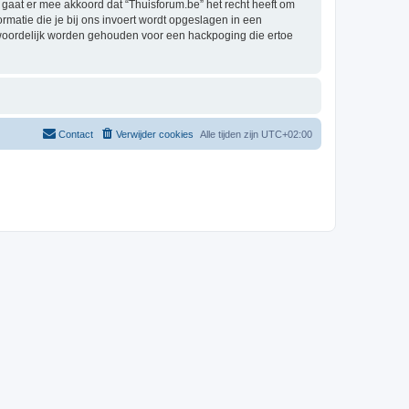
aat er mee akkoord dat “Thuisforum.be” het recht heeft om
formatie die je bij ons invoert wordt opgeslagen in een
twoordelijk worden gehouden voor een hackpoging die ertoe
Contact
Verwijder cookies
Alle tijden zijn
UTC+02:00