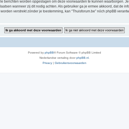
alle berichten worden opgeslagen om deze voorwaarden te kunnen waarborgen. Je g
rplaatsen wanneer zij dit nodig achten. Als gebruiker ga je ermee akkoord, dat de in
al worden verstrekt zónder je toestemming, kan “Thuisforum.be” nóch phpBB veran
Powered by
phpBB
® Forum Software © phpBB Limited
Nederlandse vertaling door
phpBB.nl
.
Privacy
|
Gebruikersvoorwaarden