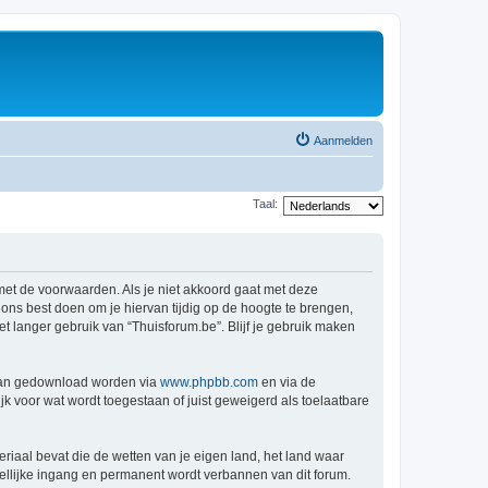
Aanmelden
Taal:
 met de voorwaarden. Als je niet akkoord gaat met deze
ns best doen om je hiervan tijdig op de hoogte te brengen,
t langer gebruik van “Thuisforum.be”. Blijf je gebruik maken
 kan gedownload worden via
www.phpbb.com
en via de
k voor wat wordt toegestaan of juist geweigerd als toelaatbare
eriaal bevat die de wetten van je eigen land, het land waar
dellijke ingang en permanent wordt verbannen van dit forum.