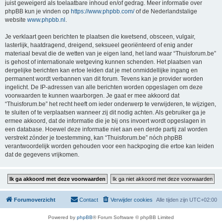
juist geweigerd als toelaatbare inhoud en/of gedrag. Meer informatie over
phpBB kun je vinden op
https://www.phpbb.com/
of de Nederlandstalige
website
www.phpbb.nl
.
Je verklaart geen berichten te plaatsen die kwetsend, obsceen, vulgair,
lasterlijk, haatdragend, dreigend, seksueel georiënteerd of enig ander
materiaal bevat die de wetten van je eigen land, het land waar “Thuisforum.be”
is gehost of internationale wetgeving kunnen schenden. Het plaatsen van
dergelijke berichten kan ertoe leiden dat je met onmiddellijke ingang en
permanent wordt verbannen van dit forum. Tevens kan je provider worden
ingelicht. De IP-adressen van alle berichten worden opgeslagen om deze
voorwaarden te kunnen waarborgen. Je gaat er mee akkoord dat
“Thuisforum.be” het recht heeft om ieder onderwerp te verwijderen, te wijzigen,
te sluiten of te verplaatsen wanneer zij dit nodig achten. Als gebruiker ga je
ermee akkoord, dat de informatie die je bij ons invoert wordt opgeslagen in
een database. Hoewel deze informatie niet aan een derde partij zal worden
verstrekt zónder je toestemming, kan “Thuisforum.be” nóch phpBB
verantwoordelijk worden gehouden voor een hackpoging die ertoe kan leiden
dat de gegevens vrijkomen.
Forumoverzicht
Contact
Verwijder cookies
Alle tijden zijn
UTC+02:00
Powered by
phpBB
® Forum Software © phpBB Limited