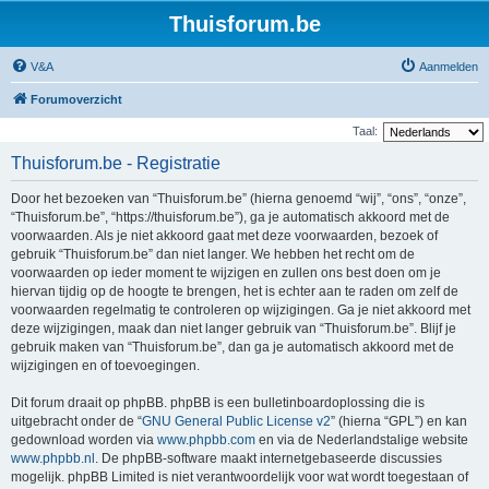
Thuisforum.be
V&A
Aanmelden
Forumoverzicht
Taal:
Thuisforum.be - Registratie
Door het bezoeken van “Thuisforum.be” (hierna genoemd “wij”, “ons”, “onze”,
“Thuisforum.be”, “https://thuisforum.be”), ga je automatisch akkoord met de
voorwaarden. Als je niet akkoord gaat met deze voorwaarden, bezoek of
gebruik “Thuisforum.be” dan niet langer. We hebben het recht om de
voorwaarden op ieder moment te wijzigen en zullen ons best doen om je
hiervan tijdig op de hoogte te brengen, het is echter aan te raden om zelf de
voorwaarden regelmatig te controleren op wijzigingen. Ga je niet akkoord met
deze wijzigingen, maak dan niet langer gebruik van “Thuisforum.be”. Blijf je
gebruik maken van “Thuisforum.be”, dan ga je automatisch akkoord met de
wijzigingen en of toevoegingen.
Dit forum draait op phpBB. phpBB is een bulletinboardoplossing die is
uitgebracht onder de “
GNU General Public License v2
” (hierna “GPL”) en kan
gedownload worden via
www.phpbb.com
en via de Nederlandstalige website
www.phpbb.nl
. De phpBB-software maakt internetgebaseerde discussies
mogelijk. phpBB Limited is niet verantwoordelijk voor wat wordt toegestaan of