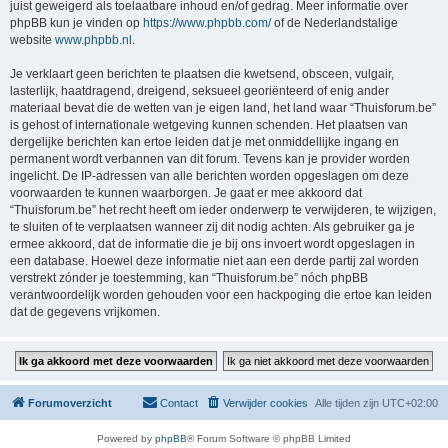
juist geweigerd als toelaatbare inhoud en/of gedrag. Meer informatie over
phpBB kun je vinden op
https://www.phpbb.com/
of de Nederlandstalige
website
www.phpbb.nl
.
Je verklaart geen berichten te plaatsen die kwetsend, obsceen, vulgair,
lasterlijk, haatdragend, dreigend, seksueel georiënteerd of enig ander
materiaal bevat die de wetten van je eigen land, het land waar “Thuisforum.be”
is gehost of internationale wetgeving kunnen schenden. Het plaatsen van
dergelijke berichten kan ertoe leiden dat je met onmiddellijke ingang en
permanent wordt verbannen van dit forum. Tevens kan je provider worden
ingelicht. De IP-adressen van alle berichten worden opgeslagen om deze
voorwaarden te kunnen waarborgen. Je gaat er mee akkoord dat
“Thuisforum.be” het recht heeft om ieder onderwerp te verwijderen, te wijzigen,
te sluiten of te verplaatsen wanneer zij dit nodig achten. Als gebruiker ga je
ermee akkoord, dat de informatie die je bij ons invoert wordt opgeslagen in
een database. Hoewel deze informatie niet aan een derde partij zal worden
verstrekt zónder je toestemming, kan “Thuisforum.be” nóch phpBB
verantwoordelijk worden gehouden voor een hackpoging die ertoe kan leiden
dat de gegevens vrijkomen.
Forumoverzicht
Contact
Verwijder cookies
Alle tijden zijn
UTC+02:00
Powered by
phpBB
® Forum Software © phpBB Limited