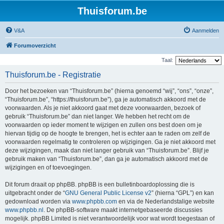
Thuisforum.be
V&A
Aanmelden
Forumoverzicht
Taal:
Thuisforum.be - Registratie
Door het bezoeken van “Thuisforum.be” (hierna genoemd “wij”, “ons”, “onze”,
“Thuisforum.be”, “https://thuisforum.be”), ga je automatisch akkoord met de
voorwaarden. Als je niet akkoord gaat met deze voorwaarden, bezoek of
gebruik “Thuisforum.be” dan niet langer. We hebben het recht om de
voorwaarden op ieder moment te wijzigen en zullen ons best doen om je
hiervan tijdig op de hoogte te brengen, het is echter aan te raden om zelf de
voorwaarden regelmatig te controleren op wijzigingen. Ga je niet akkoord met
deze wijzigingen, maak dan niet langer gebruik van “Thuisforum.be”. Blijf je
gebruik maken van “Thuisforum.be”, dan ga je automatisch akkoord met de
wijzigingen en of toevoegingen.
Dit forum draait op phpBB. phpBB is een bulletinboardoplossing die is
uitgebracht onder de “
GNU General Public License v2
” (hierna “GPL”) en kan
gedownload worden via
www.phpbb.com
en via de Nederlandstalige website
www.phpbb.nl
. De phpBB-software maakt internetgebaseerde discussies
mogelijk. phpBB Limited is niet verantwoordelijk voor wat wordt toegestaan of