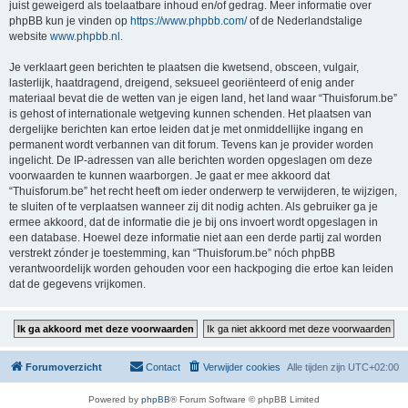
juist geweigerd als toelaatbare inhoud en/of gedrag. Meer informatie over
phpBB kun je vinden op
https://www.phpbb.com/
of de Nederlandstalige
website
www.phpbb.nl
.
Je verklaart geen berichten te plaatsen die kwetsend, obsceen, vulgair,
lasterlijk, haatdragend, dreigend, seksueel georiënteerd of enig ander
materiaal bevat die de wetten van je eigen land, het land waar “Thuisforum.be”
is gehost of internationale wetgeving kunnen schenden. Het plaatsen van
dergelijke berichten kan ertoe leiden dat je met onmiddellijke ingang en
permanent wordt verbannen van dit forum. Tevens kan je provider worden
ingelicht. De IP-adressen van alle berichten worden opgeslagen om deze
voorwaarden te kunnen waarborgen. Je gaat er mee akkoord dat
“Thuisforum.be” het recht heeft om ieder onderwerp te verwijderen, te wijzigen,
te sluiten of te verplaatsen wanneer zij dit nodig achten. Als gebruiker ga je
ermee akkoord, dat de informatie die je bij ons invoert wordt opgeslagen in
een database. Hoewel deze informatie niet aan een derde partij zal worden
verstrekt zónder je toestemming, kan “Thuisforum.be” nóch phpBB
verantwoordelijk worden gehouden voor een hackpoging die ertoe kan leiden
dat de gegevens vrijkomen.
Forumoverzicht
Contact
Verwijder cookies
Alle tijden zijn
UTC+02:00
Powered by
phpBB
® Forum Software © phpBB Limited