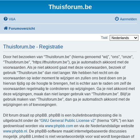
Thuisforum.be
V&A
Aanmelden
Forumoverzicht
Taal:
Thuisforum.be - Registratie
Door het bezoeken van “Thuisforum.be” (hierna genoemd “wij”, “ons”, “onze”,
“Thuisforum.be”, “https://thuisforum.be”), ga je automatisch akkoord met de
voorwaarden. Als je niet akkoord gaat met deze voorwaarden, bezoek of
gebruik “Thuisforum.be” dan niet langer. We hebben het recht om de
voorwaarden op ieder moment te wijzigen en zullen ons best doen om je
hiervan tijdig op de hoogte te brengen, het is echter aan te raden om zelf de
voorwaarden regelmatig te controleren op wijzigingen. Ga je niet akkoord met
deze wijzigingen, maak dan niet langer gebruik van “Thuisforum.be”. Blijf je
gebruik maken van “Thuisforum.be”, dan ga je automatisch akkoord met de
wijzigingen en of toevoegingen.
Dit forum draait op phpBB. phpBB is een bulletinboardoplossing die is
uitgebracht onder de “
GNU General Public License v2
” (hierna “GPL”) en kan
gedownload worden via
www.phpbb.com
en via de Nederlandstalige website
www.phpbb.nl
. De phpBB-software maakt internetgebaseerde discussies
mogelijk. phpBB Limited is niet verantwoordelijk voor wat wordt toegestaan of