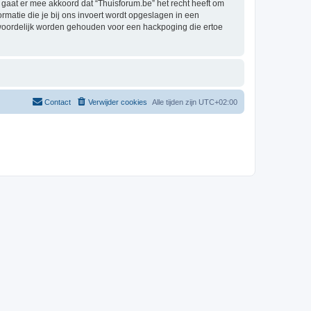
aat er mee akkoord dat “Thuisforum.be” het recht heeft om
formatie die je bij ons invoert wordt opgeslagen in een
twoordelijk worden gehouden voor een hackpoging die ertoe
Contact
Verwijder cookies
Alle tijden zijn
UTC+02:00