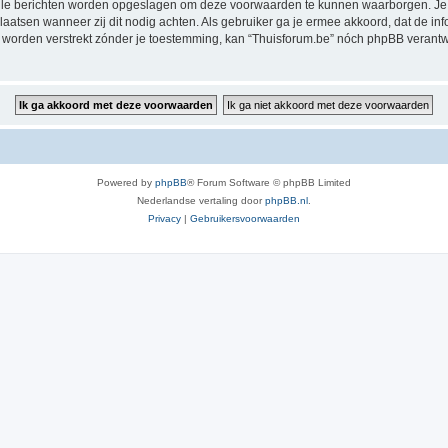
alle berichten worden opgeslagen om deze voorwaarden te kunnen waarborgen. Je g
rplaatsen wanneer zij dit nodig achten. Als gebruiker ga je ermee akkoord, dat de in
al worden verstrekt zónder je toestemming, kan “Thuisforum.be” nóch phpBB veran
Powered by
phpBB
® Forum Software © phpBB Limited
Nederlandse vertaling door
phpBB.nl
.
Privacy
|
Gebruikersvoorwaarden