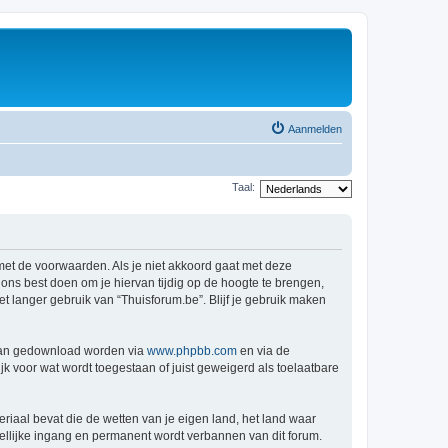
Aanmelden
Taal:
 met de voorwaarden. Als je niet akkoord gaat met deze
ns best doen om je hiervan tijdig op de hoogte te brengen,
t langer gebruik van “Thuisforum.be”. Blijf je gebruik maken
 kan gedownload worden via
www.phpbb.com
en via de
k voor wat wordt toegestaan of juist geweigerd als toelaatbare
eriaal bevat die de wetten van je eigen land, het land waar
dellijke ingang en permanent wordt verbannen van dit forum.