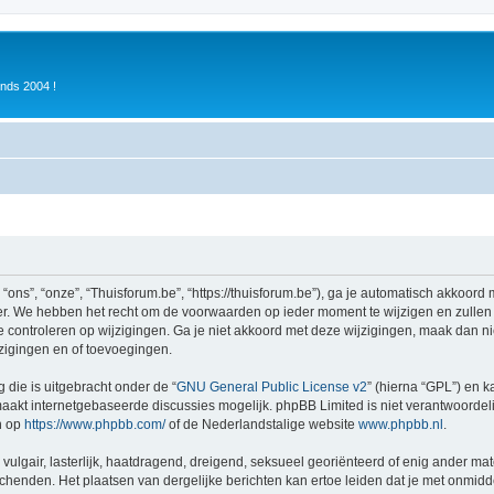
inds 2004 !
ons”, “onze”, “Thuisforum.be”, “https://thuisforum.be”), ga je automatisch akkoord
r. We hebben het recht om de voorwaarden op ieder moment te wijzigen en zullen o
e controleren op wijzigingen. Ga je niet akkoord met deze wijzigingen, maak dan nie
zigingen en of toevoegingen.
 die is uitgebracht onder de “
GNU General Public License v2
” (hierna “GPL”) en
akt internetgebaseerde discussies mogelijk. phpBB Limited is niet verantwoordelij
n op
https://www.phpbb.com/
of de Nederlandstalige website
www.phpbb.nl
.
vulgair, lasterlijk, haatdragend, dreigend, seksueel georiënteerd of enig ander mat
schenden. Het plaatsen van dergelijke berichten kan ertoe leiden dat je met onmid