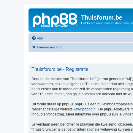
Thuisforum.be
Het forum voor fans en door fans, s
V&A
Forumoverzicht
Thuisforum.be - Registratie
Door het bezoeken van “Thuisforum.be” (hierna genoemd “wij”, “
voorwaarden, bezoek of gebruik “Thuisforum.be” dan niet lange
het is echter aan te raden om zelf de voorwaarden regelmatig t
van “Thuisforum.be”, dan ga je automatisch akkoord met de wij
Dit forum draait op phpBB. phpBB is een bulletinboardoplossing
Nederlandstalige website
www.phpbb.nl
. De phpBB-software ma
inhoud en/of gedrag. Meer informatie over phpBB kun je vinde
Je verklaart geen berichten te plaatsen die kwetsend, obsceen, 
“Thuisforum.be” is gehost of internationale wetgeving kunnen 