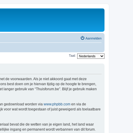
Aanmelden
Taal:
 met de voorwaarden. Als je niet akkoord gaat met deze
ns best doen om je hiervan tijdig op de hoogte te brengen,
t langer gebruik van “Thuisforum.be”. Blijf je gebruik maken
 kan gedownload worden via
www.phpbb.com
en via de
k voor wat wordt toegestaan of juist geweigerd als toelaatbare
eriaal bevat die de wetten van je eigen land, het land waar
dellijke ingang en permanent wordt verbannen van dit forum.