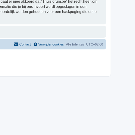
aat er mee akkoord dat “Thuisforum.be” het recht heeft om
formatie die je bij ons invoert wordt opgeslagen in een
twoordelijk worden gehouden voor een hackpoging die ertoe
Contact
Verwijder cookies
Alle tijden zijn
UTC+02:00