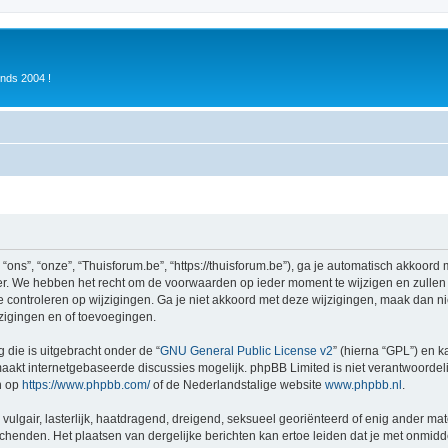
inds 2004 !
ons”, “onze”, “Thuisforum.be”, “https://thuisforum.be”), ga je automatisch akkoord
r. We hebben het recht om de voorwaarden op ieder moment te wijzigen en zullen o
e controleren op wijzigingen. Ga je niet akkoord met deze wijzigingen, maak dan nie
zigingen en of toevoegingen.
 die is uitgebracht onder de “
GNU General Public License v2
” (hierna “GPL”) en
akt internetgebaseerde discussies mogelijk. phpBB Limited is niet verantwoordelij
n op
https://www.phpbb.com/
of de Nederlandstalige website
www.phpbb.nl
.
vulgair, lasterlijk, haatdragend, dreigend, seksueel georiënteerd of enig ander mat
schenden. Het plaatsen van dergelijke berichten kan ertoe leiden dat je met onmid