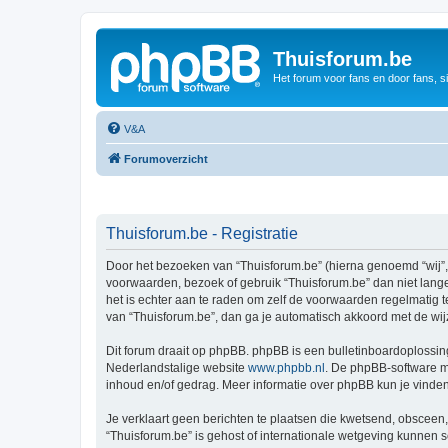
Thuisforum.be
Het forum voor fans en door fans, s
V&A
Forumoverzicht
Thuisforum.be - Registratie
Door het bezoeken van “Thuisforum.be” (hierna genoemd “wij”, “
voorwaarden, bezoek of gebruik “Thuisforum.be” dan niet lange
het is echter aan te raden om zelf de voorwaarden regelmatig t
van “Thuisforum.be”, dan ga je automatisch akkoord met de wij
Dit forum draait op phpBB. phpBB is een bulletinboardoplossing
Nederlandstalige website
www.phpbb.nl
. De phpBB-software ma
inhoud en/of gedrag. Meer informatie over phpBB kun je vinde
Je verklaart geen berichten te plaatsen die kwetsend, obsceen, 
“Thuisforum.be” is gehost of internationale wetgeving kunnen 