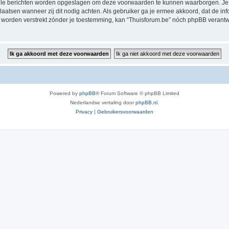
alle berichten worden opgeslagen om deze voorwaarden te kunnen waarborgen. Je g
rplaatsen wanneer zij dit nodig achten. Als gebruiker ga je ermee akkoord, dat de in
al worden verstrekt zónder je toestemming, kan “Thuisforum.be” nóch phpBB veran
Powered by
phpBB
® Forum Software © phpBB Limited
Nederlandse vertaling door
phpBB.nl
.
Privacy
|
Gebruikersvoorwaarden