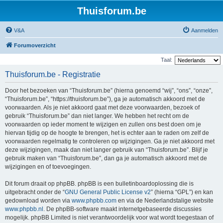
Thuisforum.be
V&A
Aanmelden
Forumoverzicht
Taal:
Thuisforum.be - Registratie
Door het bezoeken van “Thuisforum.be” (hierna genoemd “wij”, “ons”, “onze”,
“Thuisforum.be”, “https://thuisforum.be”), ga je automatisch akkoord met de
voorwaarden. Als je niet akkoord gaat met deze voorwaarden, bezoek of
gebruik “Thuisforum.be” dan niet langer. We hebben het recht om de
voorwaarden op ieder moment te wijzigen en zullen ons best doen om je
hiervan tijdig op de hoogte te brengen, het is echter aan te raden om zelf de
voorwaarden regelmatig te controleren op wijzigingen. Ga je niet akkoord met
deze wijzigingen, maak dan niet langer gebruik van “Thuisforum.be”. Blijf je
gebruik maken van “Thuisforum.be”, dan ga je automatisch akkoord met de
wijzigingen en of toevoegingen.
Dit forum draait op phpBB. phpBB is een bulletinboardoplossing die is
uitgebracht onder de “
GNU General Public License v2
” (hierna “GPL”) en kan
gedownload worden via
www.phpbb.com
en via de Nederlandstalige website
www.phpbb.nl
. De phpBB-software maakt internetgebaseerde discussies
mogelijk. phpBB Limited is niet verantwoordelijk voor wat wordt toegestaan of