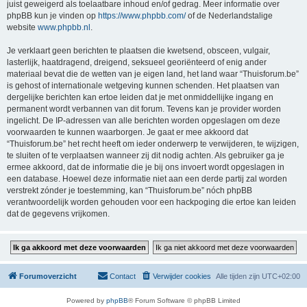
juist geweigerd als toelaatbare inhoud en/of gedrag. Meer informatie over
phpBB kun je vinden op
https://www.phpbb.com/
of de Nederlandstalige
website
www.phpbb.nl
.
Je verklaart geen berichten te plaatsen die kwetsend, obsceen, vulgair,
lasterlijk, haatdragend, dreigend, seksueel georiënteerd of enig ander
materiaal bevat die de wetten van je eigen land, het land waar “Thuisforum.be”
is gehost of internationale wetgeving kunnen schenden. Het plaatsen van
dergelijke berichten kan ertoe leiden dat je met onmiddellijke ingang en
permanent wordt verbannen van dit forum. Tevens kan je provider worden
ingelicht. De IP-adressen van alle berichten worden opgeslagen om deze
voorwaarden te kunnen waarborgen. Je gaat er mee akkoord dat
“Thuisforum.be” het recht heeft om ieder onderwerp te verwijderen, te wijzigen,
te sluiten of te verplaatsen wanneer zij dit nodig achten. Als gebruiker ga je
ermee akkoord, dat de informatie die je bij ons invoert wordt opgeslagen in
een database. Hoewel deze informatie niet aan een derde partij zal worden
verstrekt zónder je toestemming, kan “Thuisforum.be” nóch phpBB
verantwoordelijk worden gehouden voor een hackpoging die ertoe kan leiden
dat de gegevens vrijkomen.
Forumoverzicht
Contact
Verwijder cookies
Alle tijden zijn
UTC+02:00
Powered by
phpBB
® Forum Software © phpBB Limited