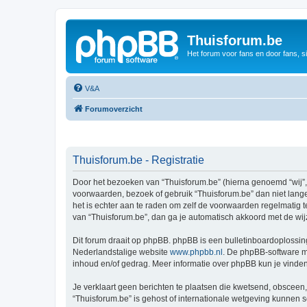
Thuisforum.be
Het forum voor fans en door fans, s
V&A
Forumoverzicht
Thuisforum.be - Registratie
Door het bezoeken van “Thuisforum.be” (hierna genoemd “wij”, “
voorwaarden, bezoek of gebruik “Thuisforum.be” dan niet lange
het is echter aan te raden om zelf de voorwaarden regelmatig t
van “Thuisforum.be”, dan ga je automatisch akkoord met de wij
Dit forum draait op phpBB. phpBB is een bulletinboardoplossing
Nederlandstalige website
www.phpbb.nl
. De phpBB-software ma
inhoud en/of gedrag. Meer informatie over phpBB kun je vinde
Je verklaart geen berichten te plaatsen die kwetsend, obsceen, 
“Thuisforum.be” is gehost of internationale wetgeving kunnen 