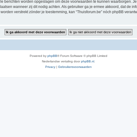
alle berichten worden opgeslagen om deze voorwaarden te kunnen waarborgen. Je g
rplaatsen wanneer zij dit nodig achten. Als gebruiker ga je ermee akkoord, dat de in
al worden verstrekt zónder je toestemming, kan “Thuisforum.be” nóch phpBB veran
Powered by
phpBB
® Forum Software © phpBB Limited
Nederlandse vertaling door
phpBB.nl
.
Privacy
|
Gebruikersvoorwaarden