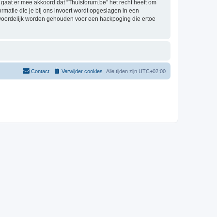
aat er mee akkoord dat “Thuisforum.be” het recht heeft om
formatie die je bij ons invoert wordt opgeslagen in een
twoordelijk worden gehouden voor een hackpoging die ertoe
Contact
Verwijder cookies
Alle tijden zijn
UTC+02:00