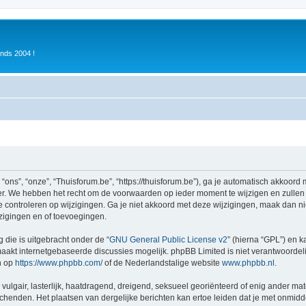
inds 2004 !
ons”, “onze”, “Thuisforum.be”, “https://thuisforum.be”), ga je automatisch akkoord
r. We hebben het recht om de voorwaarden op ieder moment te wijzigen en zullen o
e controleren op wijzigingen. Ga je niet akkoord met deze wijzigingen, maak dan nie
zigingen en of toevoegingen.
 die is uitgebracht onder de “
GNU General Public License v2
” (hierna “GPL”) en
akt internetgebaseerde discussies mogelijk. phpBB Limited is niet verantwoordelij
n op
https://www.phpbb.com/
of de Nederlandstalige website
www.phpbb.nl
.
vulgair, lasterlijk, haatdragend, dreigend, seksueel georiënteerd of enig ander mat
schenden. Het plaatsen van dergelijke berichten kan ertoe leiden dat je met onmid