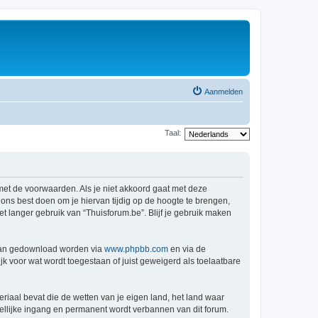
Aanmelden
Taal:
 met de voorwaarden. Als je niet akkoord gaat met deze
ns best doen om je hiervan tijdig op de hoogte te brengen,
t langer gebruik van “Thuisforum.be”. Blijf je gebruik maken
 kan gedownload worden via
www.phpbb.com
en via de
k voor wat wordt toegestaan of juist geweigerd als toelaatbare
eriaal bevat die de wetten van je eigen land, het land waar
dellijke ingang en permanent wordt verbannen van dit forum.