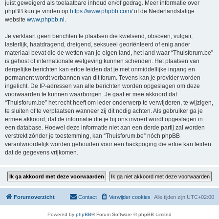
juist geweigerd als toelaatbare inhoud en/of gedrag. Meer informatie over
phpBB kun je vinden op
https://www.phpbb.com/
of de Nederlandstalige
website
www.phpbb.nl
.
Je verklaart geen berichten te plaatsen die kwetsend, obsceen, vulgair,
lasterlijk, haatdragend, dreigend, seksueel georiënteerd of enig ander
materiaal bevat die de wetten van je eigen land, het land waar “Thuisforum.be”
is gehost of internationale wetgeving kunnen schenden. Het plaatsen van
dergelijke berichten kan ertoe leiden dat je met onmiddellijke ingang en
permanent wordt verbannen van dit forum. Tevens kan je provider worden
ingelicht. De IP-adressen van alle berichten worden opgeslagen om deze
voorwaarden te kunnen waarborgen. Je gaat er mee akkoord dat
“Thuisforum.be” het recht heeft om ieder onderwerp te verwijderen, te wijzigen,
te sluiten of te verplaatsen wanneer zij dit nodig achten. Als gebruiker ga je
ermee akkoord, dat de informatie die je bij ons invoert wordt opgeslagen in
een database. Hoewel deze informatie niet aan een derde partij zal worden
verstrekt zónder je toestemming, kan “Thuisforum.be” nóch phpBB
verantwoordelijk worden gehouden voor een hackpoging die ertoe kan leiden
dat de gegevens vrijkomen.
Forumoverzicht
Contact
Verwijder cookies
Alle tijden zijn
UTC+02:00
Powered by
phpBB
® Forum Software © phpBB Limited