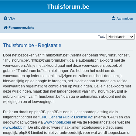
Thuisforum.be
V&A
Aanmelden
Forumoverzicht
Taal:
Thuisforum.be - Registratie
Door het bezoeken van “Thuisforum.be” (hierna genoemd “wij”, “ons”, “onze”,
“Thuisforum.be”, “https://thuisforum.be”), ga je automatisch akkoord met de
voorwaarden. Als je niet akkoord gaat met deze voorwaarden, bezoek of
gebruik “Thuisforum.be” dan niet langer. We hebben het recht om de
voorwaarden op ieder moment te wijzigen en zullen ons best doen om je
hiervan tijdig op de hoogte te brengen, het is echter aan te raden om zelf de
voorwaarden regelmatig te controleren op wijzigingen. Ga je niet akkoord met
deze wijzigingen, maak dan niet langer gebruik van “Thuisforum.be”. Blijf je
gebruik maken van “Thuisforum.be”, dan ga je automatisch akkoord met de
wijzigingen en of toevoegingen.
Dit forum draait op phpBB. phpBB is een bulletinboardoplossing die is
uitgebracht onder de “
GNU General Public License v2
” (hierna “GPL”) en kan
gedownload worden via
www.phpbb.com
en via de Nederlandstalige website
www.phpbb.nl
. De phpBB-software maakt internetgebaseerde discussies
mogelijk. phpBB Limited is niet verantwoordelijk voor wat wordt toegestaan of