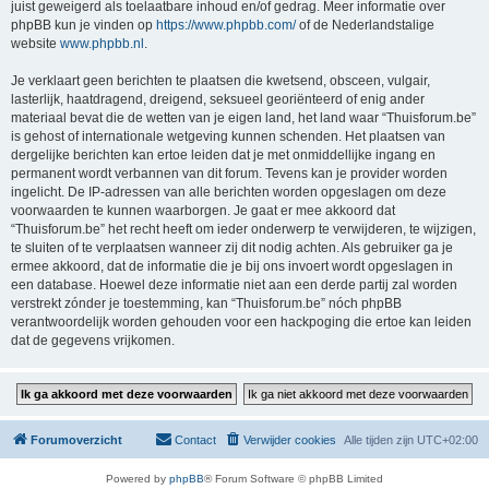
juist geweigerd als toelaatbare inhoud en/of gedrag. Meer informatie over
phpBB kun je vinden op
https://www.phpbb.com/
of de Nederlandstalige
website
www.phpbb.nl
.
Je verklaart geen berichten te plaatsen die kwetsend, obsceen, vulgair,
lasterlijk, haatdragend, dreigend, seksueel georiënteerd of enig ander
materiaal bevat die de wetten van je eigen land, het land waar “Thuisforum.be”
is gehost of internationale wetgeving kunnen schenden. Het plaatsen van
dergelijke berichten kan ertoe leiden dat je met onmiddellijke ingang en
permanent wordt verbannen van dit forum. Tevens kan je provider worden
ingelicht. De IP-adressen van alle berichten worden opgeslagen om deze
voorwaarden te kunnen waarborgen. Je gaat er mee akkoord dat
“Thuisforum.be” het recht heeft om ieder onderwerp te verwijderen, te wijzigen,
te sluiten of te verplaatsen wanneer zij dit nodig achten. Als gebruiker ga je
ermee akkoord, dat de informatie die je bij ons invoert wordt opgeslagen in
een database. Hoewel deze informatie niet aan een derde partij zal worden
verstrekt zónder je toestemming, kan “Thuisforum.be” nóch phpBB
verantwoordelijk worden gehouden voor een hackpoging die ertoe kan leiden
dat de gegevens vrijkomen.
Forumoverzicht
Contact
Verwijder cookies
Alle tijden zijn
UTC+02:00
Powered by
phpBB
® Forum Software © phpBB Limited