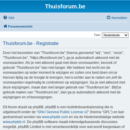
Thuisforum.be
V&A
Aanmelden
Forumoverzicht
Taal:
Thuisforum.be - Registratie
Door het bezoeken van “Thuisforum.be” (hierna genoemd “wij”, “ons”, “onze”,
“Thuisforum.be”, “https://thuisforum.be”), ga je automatisch akkoord met de
voorwaarden. Als je niet akkoord gaat met deze voorwaarden, bezoek of
gebruik “Thuisforum.be” dan niet langer. We hebben het recht om de
voorwaarden op ieder moment te wijzigen en zullen ons best doen om je
hiervan tijdig op de hoogte te brengen, het is echter aan te raden om zelf de
voorwaarden regelmatig te controleren op wijzigingen. Ga je niet akkoord met
deze wijzigingen, maak dan niet langer gebruik van “Thuisforum.be”. Blijf je
gebruik maken van “Thuisforum.be”, dan ga je automatisch akkoord met de
wijzigingen en of toevoegingen.
Dit forum draait op phpBB. phpBB is een bulletinboardoplossing die is
uitgebracht onder de “
GNU General Public License v2
” (hierna “GPL”) en kan
gedownload worden via
www.phpbb.com
en via de Nederlandstalige website
www.phpbb.nl
. De phpBB-software maakt internetgebaseerde discussies
mogelijk. phpBB Limited is niet verantwoordelijk voor wat wordt toegestaan of