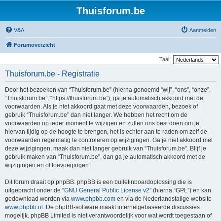
Thuisforum.be
V&A
Aanmelden
Forumoverzicht
Taal:
Thuisforum.be - Registratie
Door het bezoeken van “Thuisforum.be” (hierna genoemd “wij”, “ons”, “onze”,
“Thuisforum.be”, “https://thuisforum.be”), ga je automatisch akkoord met de
voorwaarden. Als je niet akkoord gaat met deze voorwaarden, bezoek of
gebruik “Thuisforum.be” dan niet langer. We hebben het recht om de
voorwaarden op ieder moment te wijzigen en zullen ons best doen om je
hiervan tijdig op de hoogte te brengen, het is echter aan te raden om zelf de
voorwaarden regelmatig te controleren op wijzigingen. Ga je niet akkoord met
deze wijzigingen, maak dan niet langer gebruik van “Thuisforum.be”. Blijf je
gebruik maken van “Thuisforum.be”, dan ga je automatisch akkoord met de
wijzigingen en of toevoegingen.
Dit forum draait op phpBB. phpBB is een bulletinboardoplossing die is
uitgebracht onder de “
GNU General Public License v2
” (hierna “GPL”) en kan
gedownload worden via
www.phpbb.com
en via de Nederlandstalige website
www.phpbb.nl
. De phpBB-software maakt internetgebaseerde discussies
mogelijk. phpBB Limited is niet verantwoordelijk voor wat wordt toegestaan of