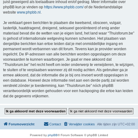
juist geweigerd als toelaatbare inhoud en/of gedrag. Meer informatie over
phpBB kun je vinden op
https://www.phpbb.com/
of de Nederlandstalige
website
www.phpbb.nl
.
Je verklaart geen berichten te plaatsen die kwetsend, obsceen, vulgair,
lasterlijk, haatdragend, dreigend, seksueel georiënteerd of enig ander
materiaal bevat die de wetten van je eigen land, het land waar “Thuisforum.be”
is gehost of internationale wetgeving kunnen schenden. Het plaatsen van
dergelijke berichten kan ertoe leiden dat je met onmiddellijke ingang en
permanent wordt verbannen van dit forum. Tevens kan je provider worden
ingelicht. De IP-adressen van alle berichten worden opgeslagen om deze
voorwaarden te kunnen waarborgen. Je gaat er mee akkoord dat
“Thuisforum.be” het recht heeft om ieder onderwerp te verwijderen, te wijzigen,
te sluiten of te verplaatsen wanneer zij dit nodig achten. Als gebruiker ga je
ermee akkoord, dat de informatie die je bij ons invoert wordt opgeslagen in
een database. Hoewel deze informatie niet aan een derde partij zal worden
verstrekt zónder je toestemming, kan “Thuisforum.be” nóch phpBB
verantwoordelijk worden gehouden voor een hackpoging die ertoe kan leiden
dat de gegevens vrijkomen.
Forumoverzicht
Contact
Verwijder cookies
Alle tijden zijn
UTC+02:00
Powered by
phpBB
® Forum Software © phpBB Limited