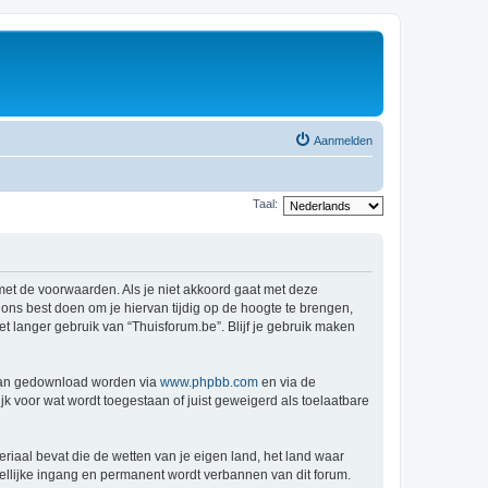
Aanmelden
Taal:
 met de voorwaarden. Als je niet akkoord gaat met deze
ns best doen om je hiervan tijdig op de hoogte te brengen,
t langer gebruik van “Thuisforum.be”. Blijf je gebruik maken
 kan gedownload worden via
www.phpbb.com
en via de
k voor wat wordt toegestaan of juist geweigerd als toelaatbare
eriaal bevat die de wetten van je eigen land, het land waar
dellijke ingang en permanent wordt verbannen van dit forum.