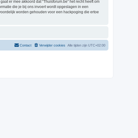
aat er mee akkoord dat “Thuisforum.be” het recht heeft om
formatie die je bij ons invoert wordt opgeslagen in een
twoordelijk worden gehouden voor een hackpoging die ertoe
Contact
Verwijder cookies
Alle tijden zijn
UTC+02:00