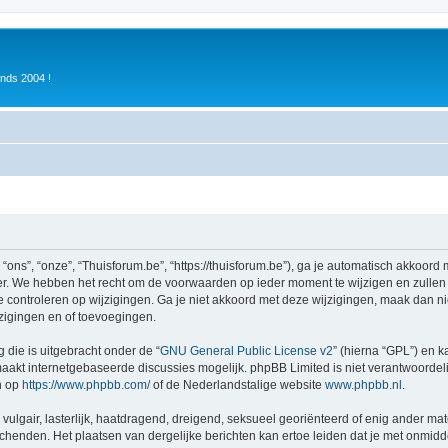
inds 2004 !
ons”, “onze”, “Thuisforum.be”, “https://thuisforum.be”), ga je automatisch akkoord
r. We hebben het recht om de voorwaarden op ieder moment te wijzigen en zullen o
e controleren op wijzigingen. Ga je niet akkoord met deze wijzigingen, maak dan nie
zigingen en of toevoegingen.
 die is uitgebracht onder de “
GNU General Public License v2
” (hierna “GPL”) en
akt internetgebaseerde discussies mogelijk. phpBB Limited is niet verantwoordelij
n op
https://www.phpbb.com/
of de Nederlandstalige website
www.phpbb.nl
.
vulgair, lasterlijk, haatdragend, dreigend, seksueel georiënteerd of enig ander mat
schenden. Het plaatsen van dergelijke berichten kan ertoe leiden dat je met onmid