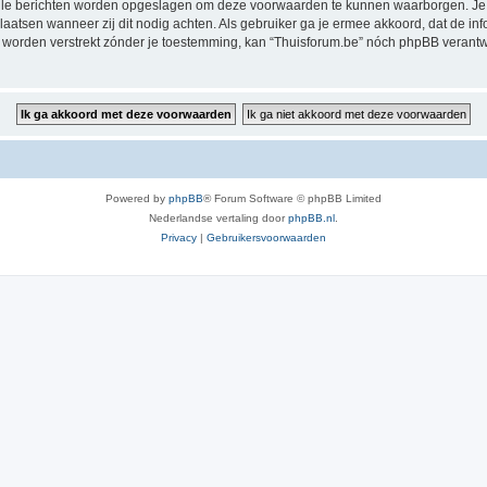
alle berichten worden opgeslagen om deze voorwaarden te kunnen waarborgen. Je g
rplaatsen wanneer zij dit nodig achten. Als gebruiker ga je ermee akkoord, dat de in
al worden verstrekt zónder je toestemming, kan “Thuisforum.be” nóch phpBB veran
Powered by
phpBB
® Forum Software © phpBB Limited
Nederlandse vertaling door
phpBB.nl
.
Privacy
|
Gebruikersvoorwaarden