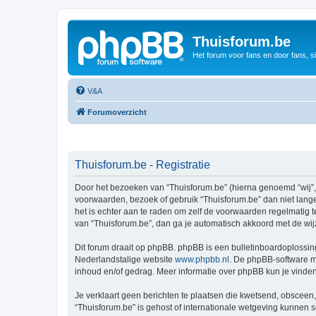
Thuisforum.be
Het forum voor fans en door fans, s
V&A
Forumoverzicht
Thuisforum.be - Registratie
Door het bezoeken van “Thuisforum.be” (hierna genoemd “wij”, “
voorwaarden, bezoek of gebruik “Thuisforum.be” dan niet lange
het is echter aan te raden om zelf de voorwaarden regelmatig t
van “Thuisforum.be”, dan ga je automatisch akkoord met de wij
Dit forum draait op phpBB. phpBB is een bulletinboardoplossing
Nederlandstalige website
www.phpbb.nl
. De phpBB-software ma
inhoud en/of gedrag. Meer informatie over phpBB kun je vinde
Je verklaart geen berichten te plaatsen die kwetsend, obsceen, 
“Thuisforum.be” is gehost of internationale wetgeving kunnen 