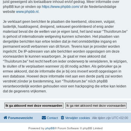
juist geweigerd als toelaatbare inhoud en/of gedrag. Meer informatie over
phpBB kun je vinden op
https://www.phpbb.com/
of de Nederlandstalige
website
www.phpbb.nl
.
Je verklaart geen berichten te plaatsen die kwetsend, obsceen, vulgair,
lasterlijk, haatdragend, dreigend, seksueel georiënteerd of enig ander
materiaal bevat die de wetten van je eigen land, het land waar “Thuisforum.be”
is gehost of internationale wetgeving kunnen schenden. Het plaatsen van
dergelijke berichten kan ertoe leiden dat je met onmiddellijke ingang en
permanent wordt verbannen van dit forum. Tevens kan je provider worden
ingelicht. De IP-adressen van alle berichten worden opgeslagen om deze
voorwaarden te kunnen waarborgen. Je gaat er mee akkoord dat
“Thuisforum.be” het recht heeft om ieder onderwerp te verwijderen, te wijzigen,
te sluiten of te verplaatsen wanneer zij dit nodig achten. Als gebruiker ga je
ermee akkoord, dat de informatie die je bij ons invoert wordt opgeslagen in
een database. Hoewel deze informatie niet aan een derde partij zal worden
verstrekt zónder je toestemming, kan “Thuisforum.be” nóch phpBB
verantwoordelijk worden gehouden voor een hackpoging die ertoe kan leiden
dat de gegevens vrijkomen.
Forumoverzicht
Contact
Verwijder cookies
Alle tijden zijn
UTC+02:00
Powered by
phpBB
® Forum Software © phpBB Limited