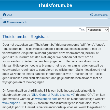
Thuisforum.be
V&A
Aanmelden
Forumoverzicht
Taal:
Thuisforum.be - Registratie
Door het bezoeken van “Thuisforum.be” (hierna genoemd “wij”, “ons”, “onze”,
“Thuisforum.be”, “https://thuisforum.be”), ga je automatisch akkoord met de
voorwaarden. Als je niet akkoord gaat met deze voorwaarden, bezoek of
gebruik “Thuisforum.be” dan niet langer. We hebben het recht om de
voorwaarden op ieder moment te wijzigen en zullen ons best doen om je
hiervan tijdig op de hoogte te brengen, het is echter aan te raden om zelf de
voorwaarden regelmatig te controleren op wijzigingen. Ga je niet akkoord met
deze wijzigingen, maak dan niet langer gebruik van “Thuisforum.be”. Blijf je
gebruik maken van “Thuisforum.be”, dan ga je automatisch akkoord met de
wijzigingen en of toevoegingen.
Dit forum draait op phpBB. phpBB is een bulletinboardoplossing die is
uitgebracht onder de “
GNU General Public License v2
” (hierna “GPL”) en kan
gedownload worden via
www.phpbb.com
en via de Nederlandstalige website
www.phpbb.nl
. De phpBB-software maakt internetgebaseerde discussies
mogelijk. phpBB Limited is niet verantwoordelijk voor wat wordt toegestaan of