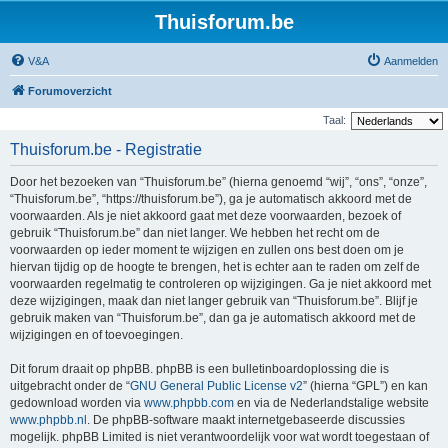
Thuisforum.be
V&A
Aanmelden
Forumoverzicht
Taal:
Thuisforum.be - Registratie
Door het bezoeken van “Thuisforum.be” (hierna genoemd “wij”, “ons”, “onze”,
“Thuisforum.be”, “https://thuisforum.be”), ga je automatisch akkoord met de
voorwaarden. Als je niet akkoord gaat met deze voorwaarden, bezoek of
gebruik “Thuisforum.be” dan niet langer. We hebben het recht om de
voorwaarden op ieder moment te wijzigen en zullen ons best doen om je
hiervan tijdig op de hoogte te brengen, het is echter aan te raden om zelf de
voorwaarden regelmatig te controleren op wijzigingen. Ga je niet akkoord met
deze wijzigingen, maak dan niet langer gebruik van “Thuisforum.be”. Blijf je
gebruik maken van “Thuisforum.be”, dan ga je automatisch akkoord met de
wijzigingen en of toevoegingen.
Dit forum draait op phpBB. phpBB is een bulletinboardoplossing die is
uitgebracht onder de “
GNU General Public License v2
” (hierna “GPL”) en kan
gedownload worden via
www.phpbb.com
en via de Nederlandstalige website
www.phpbb.nl
. De phpBB-software maakt internetgebaseerde discussies
mogelijk. phpBB Limited is niet verantwoordelijk voor wat wordt toegestaan of