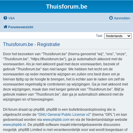
Thuisforum.be
V&A
Aanmelden
Forumoverzicht
Taal:
Thuisforum.be - Registratie
Door het bezoeken van “Thuisforum.be” (hierna genoemd “wij”, “ons”, “onze”,
“Thuisforum.be”, “https://thuisforum.be”), ga je automatisch akkoord met de
voorwaarden. Als je niet akkoord gaat met deze voorwaarden, bezoek of
gebruik “Thuisforum.be” dan niet langer. We hebben het recht om de
voorwaarden op ieder moment te wijzigen en zullen ons best doen om je
hiervan tijdig op de hoogte te brengen, het is echter aan te raden om zelf de
voorwaarden regelmatig te controleren op wijzigingen. Ga je niet akkoord met
deze wijzigingen, maak dan niet langer gebruik van “Thuisforum.be”. Blijf je
gebruik maken van “Thuisforum.be”, dan ga je automatisch akkoord met de
wijzigingen en of toevoegingen.
Dit forum draait op phpBB. phpBB is een bulletinboardoplossing die is
uitgebracht onder de “
GNU General Public License v2
” (hierna “GPL”) en kan
gedownload worden via
www.phpbb.com
en via de Nederlandstalige website
www.phpbb.nl
. De phpBB-software maakt internetgebaseerde discussies
mogelijk. phpBB Limited is niet verantwoordelijk voor wat wordt toegestaan of