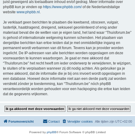
juist geweigerd als toelaatbare inhoud en/of gedrag. Meer informatie over
phpBB kun je vinden op
https://www.phpbb.com/
of de Nederlandstalige
website
www.phpbb.nl
.
Je verklaart geen berichten te plaatsen die kwetsend, obsceen, vulgair,
lasterlijk, haatdragend, dreigend, seksueel georiënteerd of enig ander
materiaal bevat die de wetten van je eigen land, het land waar “Thuisforum.be”
is gehost of internationale wetgeving kunnen schenden. Het plaatsen van
dergelijke berichten kan ertoe leiden dat je met onmiddellijke ingang en
permanent wordt verbannen van dit forum. Tevens kan je provider worden
ingelicht. De IP-adressen van alle berichten worden opgeslagen om deze
voorwaarden te kunnen waarborgen. Je gaat er mee akkoord dat
“Thuisforum.be” het recht heeft om ieder onderwerp te verwijderen, te wijzigen,
te sluiten of te verplaatsen wanneer zij dit nodig achten. Als gebruiker ga je
ermee akkoord, dat de informatie die je bij ons invoert wordt opgeslagen in
een database. Hoewel deze informatie niet aan een derde partij zal worden
verstrekt zónder je toestemming, kan “Thuisforum.be” nóch phpBB
verantwoordelijk worden gehouden voor een hackpoging die ertoe kan leiden
dat de gegevens vrijkomen.
Forumoverzicht
Contact
Verwijder cookies
Alle tijden zijn
UTC+02:00
Powered by
phpBB
® Forum Software © phpBB Limited