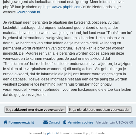
juist geweigerd als toelaatbare inhoud en/of gedrag. Meer informatie over
phpBB kun je vinden op
https://www.phpbb.com/
of de Nederlandstalige
website
www.phpbb.nl
.
Je verklaart geen berichten te plaatsen die kwetsend, obsceen, vulgair,
lasterlijk, haatdragend, dreigend, seksueel georiënteerd of enig ander
materiaal bevat die de wetten van je eigen land, het land waar “Thuisforum.be”
is gehost of internationale wetgeving kunnen schenden. Het plaatsen van
dergelijke berichten kan ertoe leiden dat je met onmiddellijke ingang en
permanent wordt verbannen van dit forum. Tevens kan je provider worden
ingelicht. De IP-adressen van alle berichten worden opgeslagen om deze
voorwaarden te kunnen waarborgen. Je gaat er mee akkoord dat
“Thuisforum.be” het recht heeft om ieder onderwerp te verwijderen, te wijzigen,
te sluiten of te verplaatsen wanneer zij dit nodig achten. Als gebruiker ga je
ermee akkoord, dat de informatie die je bij ons invoert wordt opgeslagen in
een database. Hoewel deze informatie niet aan een derde partij zal worden
verstrekt zónder je toestemming, kan “Thuisforum.be” nóch phpBB
verantwoordelijk worden gehouden voor een hackpoging die ertoe kan leiden
dat de gegevens vrijkomen.
Forumoverzicht
Contact
Verwijder cookies
Alle tijden zijn
UTC+02:00
Powered by
phpBB
® Forum Software © phpBB Limited