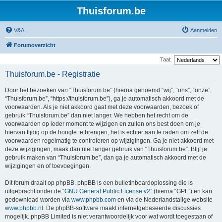
Thuisforum.be
V&A
Aanmelden
Forumoverzicht
Taal:
Thuisforum.be - Registratie
Door het bezoeken van “Thuisforum.be” (hierna genoemd “wij”, “ons”, “onze”,
“Thuisforum.be”, “https://thuisforum.be”), ga je automatisch akkoord met de
voorwaarden. Als je niet akkoord gaat met deze voorwaarden, bezoek of
gebruik “Thuisforum.be” dan niet langer. We hebben het recht om de
voorwaarden op ieder moment te wijzigen en zullen ons best doen om je
hiervan tijdig op de hoogte te brengen, het is echter aan te raden om zelf de
voorwaarden regelmatig te controleren op wijzigingen. Ga je niet akkoord met
deze wijzigingen, maak dan niet langer gebruik van “Thuisforum.be”. Blijf je
gebruik maken van “Thuisforum.be”, dan ga je automatisch akkoord met de
wijzigingen en of toevoegingen.
Dit forum draait op phpBB. phpBB is een bulletinboardoplossing die is
uitgebracht onder de “
GNU General Public License v2
” (hierna “GPL”) en kan
gedownload worden via
www.phpbb.com
en via de Nederlandstalige website
www.phpbb.nl
. De phpBB-software maakt internetgebaseerde discussies
mogelijk. phpBB Limited is niet verantwoordelijk voor wat wordt toegestaan of