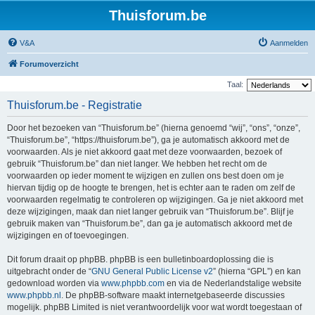
Thuisforum.be
V&A
Aanmelden
Forumoverzicht
Taal:
Thuisforum.be - Registratie
Door het bezoeken van “Thuisforum.be” (hierna genoemd “wij”, “ons”, “onze”,
“Thuisforum.be”, “https://thuisforum.be”), ga je automatisch akkoord met de
voorwaarden. Als je niet akkoord gaat met deze voorwaarden, bezoek of
gebruik “Thuisforum.be” dan niet langer. We hebben het recht om de
voorwaarden op ieder moment te wijzigen en zullen ons best doen om je
hiervan tijdig op de hoogte te brengen, het is echter aan te raden om zelf de
voorwaarden regelmatig te controleren op wijzigingen. Ga je niet akkoord met
deze wijzigingen, maak dan niet langer gebruik van “Thuisforum.be”. Blijf je
gebruik maken van “Thuisforum.be”, dan ga je automatisch akkoord met de
wijzigingen en of toevoegingen.
Dit forum draait op phpBB. phpBB is een bulletinboardoplossing die is
uitgebracht onder de “
GNU General Public License v2
” (hierna “GPL”) en kan
gedownload worden via
www.phpbb.com
en via de Nederlandstalige website
www.phpbb.nl
. De phpBB-software maakt internetgebaseerde discussies
mogelijk. phpBB Limited is niet verantwoordelijk voor wat wordt toegestaan of