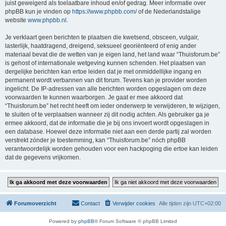
juist geweigerd als toelaatbare inhoud en/of gedrag. Meer informatie over
phpBB kun je vinden op
https://www.phpbb.com/
of de Nederlandstalige
website
www.phpbb.nl
.
Je verklaart geen berichten te plaatsen die kwetsend, obsceen, vulgair,
lasterlijk, haatdragend, dreigend, seksueel georiënteerd of enig ander
materiaal bevat die de wetten van je eigen land, het land waar “Thuisforum.be”
is gehost of internationale wetgeving kunnen schenden. Het plaatsen van
dergelijke berichten kan ertoe leiden dat je met onmiddellijke ingang en
permanent wordt verbannen van dit forum. Tevens kan je provider worden
ingelicht. De IP-adressen van alle berichten worden opgeslagen om deze
voorwaarden te kunnen waarborgen. Je gaat er mee akkoord dat
“Thuisforum.be” het recht heeft om ieder onderwerp te verwijderen, te wijzigen,
te sluiten of te verplaatsen wanneer zij dit nodig achten. Als gebruiker ga je
ermee akkoord, dat de informatie die je bij ons invoert wordt opgeslagen in
een database. Hoewel deze informatie niet aan een derde partij zal worden
verstrekt zónder je toestemming, kan “Thuisforum.be” nóch phpBB
verantwoordelijk worden gehouden voor een hackpoging die ertoe kan leiden
dat de gegevens vrijkomen.
Forumoverzicht
Contact
Verwijder cookies
Alle tijden zijn
UTC+02:00
Powered by
phpBB
® Forum Software © phpBB Limited