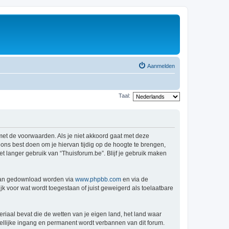
Aanmelden
Taal:
 met de voorwaarden. Als je niet akkoord gaat met deze
ns best doen om je hiervan tijdig op de hoogte te brengen,
t langer gebruik van “Thuisforum.be”. Blijf je gebruik maken
 kan gedownload worden via
www.phpbb.com
en via de
k voor wat wordt toegestaan of juist geweigerd als toelaatbare
eriaal bevat die de wetten van je eigen land, het land waar
dellijke ingang en permanent wordt verbannen van dit forum.