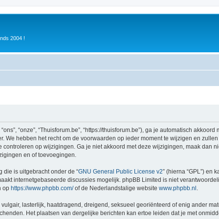
inds 2004 !
ons”, “onze”, “Thuisforum.be”, “https://thuisforum.be”), ga je automatisch akkoord
r. We hebben het recht om de voorwaarden op ieder moment te wijzigen en zullen o
e controleren op wijzigingen. Ga je niet akkoord met deze wijzigingen, maak dan nie
zigingen en of toevoegingen.
 die is uitgebracht onder de “
GNU General Public License v2
” (hierna “GPL”) en
akt internetgebaseerde discussies mogelijk. phpBB Limited is niet verantwoordelij
n op
https://www.phpbb.com/
of de Nederlandstalige website
www.phpbb.nl
.
vulgair, lasterlijk, haatdragend, dreigend, seksueel georiënteerd of enig ander mat
schenden. Het plaatsen van dergelijke berichten kan ertoe leiden dat je met onmid