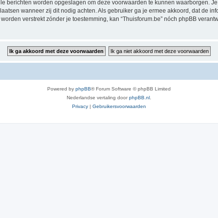
alle berichten worden opgeslagen om deze voorwaarden te kunnen waarborgen. Je g
rplaatsen wanneer zij dit nodig achten. Als gebruiker ga je ermee akkoord, dat de in
al worden verstrekt zónder je toestemming, kan “Thuisforum.be” nóch phpBB veran
Powered by
phpBB
® Forum Software © phpBB Limited
Nederlandse vertaling door
phpBB.nl
.
Privacy
|
Gebruikersvoorwaarden