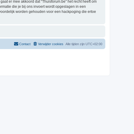
aat er mee akkoord dat “Thuisforum.be” het recht heeft om
formatie die je bij ons invoert wordt opgeslagen in een
twoordelijk worden gehouden voor een hackpoging die ertoe
Contact
Verwijder cookies
Alle tijden zijn
UTC+02:00