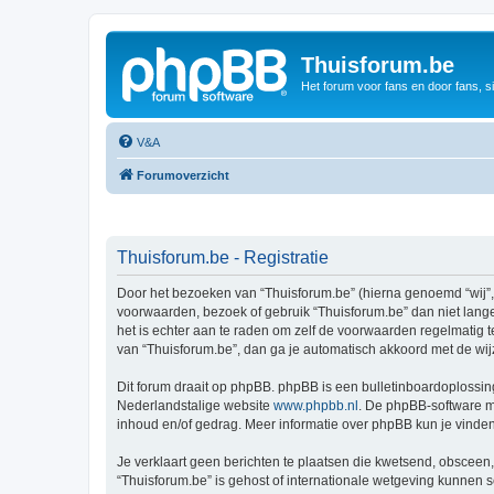
Thuisforum.be
Het forum voor fans en door fans, s
V&A
Forumoverzicht
Thuisforum.be - Registratie
Door het bezoeken van “Thuisforum.be” (hierna genoemd “wij”, “
voorwaarden, bezoek of gebruik “Thuisforum.be” dan niet lange
het is echter aan te raden om zelf de voorwaarden regelmatig t
van “Thuisforum.be”, dan ga je automatisch akkoord met de wij
Dit forum draait op phpBB. phpBB is een bulletinboardoplossing
Nederlandstalige website
www.phpbb.nl
. De phpBB-software ma
inhoud en/of gedrag. Meer informatie over phpBB kun je vinde
Je verklaart geen berichten te plaatsen die kwetsend, obsceen, 
“Thuisforum.be” is gehost of internationale wetgeving kunnen 