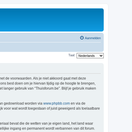
Aanmelden
Taal:
 met de voorwaarden. Als je niet akkoord gaat met deze
ns best doen om je hiervan tijdig op de hoogte te brengen,
t langer gebruik van “Thuisforum.be”. Blijf je gebruik maken
 kan gedownload worden via
www.phpbb.com
en via de
k voor wat wordt toegestaan of juist geweigerd als toelaatbare
eriaal bevat die de wetten van je eigen land, het land waar
dellijke ingang en permanent wordt verbannen van dit forum.