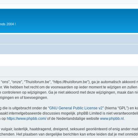
inds 2004 !
ons”, “onze”, “Thuisforum.be”, “https://thuisforum.be”), ga je automatisch akkoord
r. We hebben het recht om de voorwaarden op ieder moment te wijzigen en zullen o
e controleren op wijzigingen. Ga je niet akkoord met deze wijzigingen, maak dan nie
zigingen en of toevoegingen.
 die is uitgebracht onder de “
GNU General Public License v2
” (hierna “GPL”) en
akt internetgebaseerde discussies mogelijk. phpBB Limited is niet verantwoordelij
n op
https://www.phpbb.com/
of de Nederlandstalige website
www.phpbb.nl
.
vulgair, lasterlijk, haatdragend, dreigend, seksueel georiënteerd of enig ander mat
schenden. Het plaatsen van dergelijke berichten kan ertoe leiden dat je met onmid