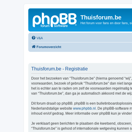
Thuisforum.be
Het forum voor fans en door fans, s
V&A
Forumoverzicht
Thuisforum.be - Registratie
Door het bezoeken van “Thuisforum.be” (hierna genoemd “wij”, “
voorwaarden, bezoek of gebruik “Thuisforum.be” dan niet lange
het is echter aan te raden om zelf de voorwaarden regelmatig t
van “Thuisforum.be”, dan ga je automatisch akkoord met de wij
Dit forum draait op phpBB. phpBB is een bulletinboardoplossing
Nederlandstalige website
www.phpbb.nl
. De phpBB-software ma
inhoud en/of gedrag. Meer informatie over phpBB kun je vinde
Je verklaart geen berichten te plaatsen die kwetsend, obsceen, 
“Thuisforum.be” is gehost of internationale wetgeving kunnen 