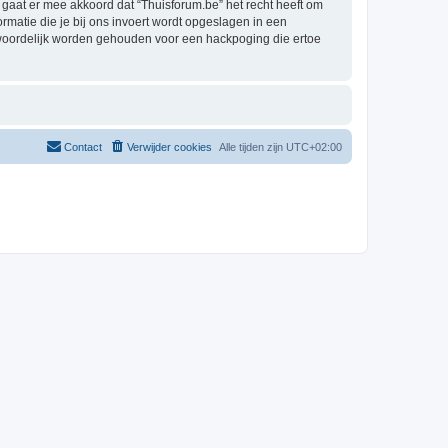
aat er mee akkoord dat “Thuisforum.be” het recht heeft om
formatie die je bij ons invoert wordt opgeslagen in een
twoordelijk worden gehouden voor een hackpoging die ertoe
Contact
Verwijder cookies
Alle tijden zijn
UTC+02:00