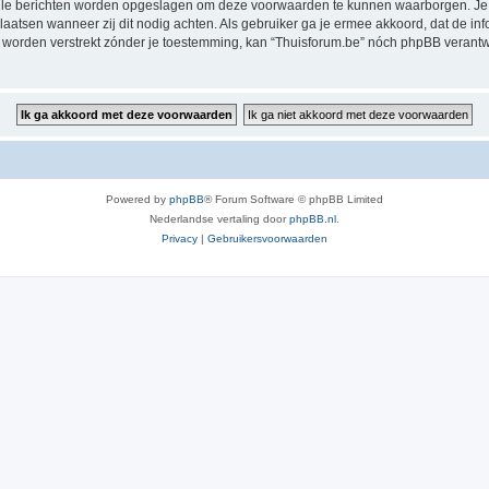
alle berichten worden opgeslagen om deze voorwaarden te kunnen waarborgen. Je g
rplaatsen wanneer zij dit nodig achten. Als gebruiker ga je ermee akkoord, dat de in
al worden verstrekt zónder je toestemming, kan “Thuisforum.be” nóch phpBB veran
Powered by
phpBB
® Forum Software © phpBB Limited
Nederlandse vertaling door
phpBB.nl
.
Privacy
|
Gebruikersvoorwaarden