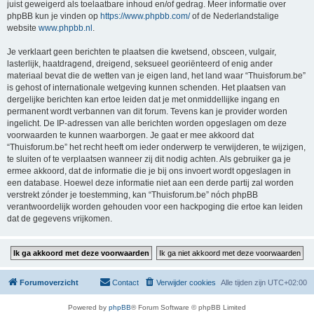
juist geweigerd als toelaatbare inhoud en/of gedrag. Meer informatie over
phpBB kun je vinden op
https://www.phpbb.com/
of de Nederlandstalige
website
www.phpbb.nl
.
Je verklaart geen berichten te plaatsen die kwetsend, obsceen, vulgair,
lasterlijk, haatdragend, dreigend, seksueel georiënteerd of enig ander
materiaal bevat die de wetten van je eigen land, het land waar “Thuisforum.be”
is gehost of internationale wetgeving kunnen schenden. Het plaatsen van
dergelijke berichten kan ertoe leiden dat je met onmiddellijke ingang en
permanent wordt verbannen van dit forum. Tevens kan je provider worden
ingelicht. De IP-adressen van alle berichten worden opgeslagen om deze
voorwaarden te kunnen waarborgen. Je gaat er mee akkoord dat
“Thuisforum.be” het recht heeft om ieder onderwerp te verwijderen, te wijzigen,
te sluiten of te verplaatsen wanneer zij dit nodig achten. Als gebruiker ga je
ermee akkoord, dat de informatie die je bij ons invoert wordt opgeslagen in
een database. Hoewel deze informatie niet aan een derde partij zal worden
verstrekt zónder je toestemming, kan “Thuisforum.be” nóch phpBB
verantwoordelijk worden gehouden voor een hackpoging die ertoe kan leiden
dat de gegevens vrijkomen.
Forumoverzicht
Contact
Verwijder cookies
Alle tijden zijn
UTC+02:00
Powered by
phpBB
® Forum Software © phpBB Limited