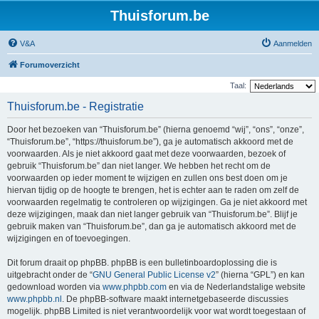
Thuisforum.be
V&A
Aanmelden
Forumoverzicht
Taal:
Thuisforum.be - Registratie
Door het bezoeken van “Thuisforum.be” (hierna genoemd “wij”, “ons”, “onze”,
“Thuisforum.be”, “https://thuisforum.be”), ga je automatisch akkoord met de
voorwaarden. Als je niet akkoord gaat met deze voorwaarden, bezoek of
gebruik “Thuisforum.be” dan niet langer. We hebben het recht om de
voorwaarden op ieder moment te wijzigen en zullen ons best doen om je
hiervan tijdig op de hoogte te brengen, het is echter aan te raden om zelf de
voorwaarden regelmatig te controleren op wijzigingen. Ga je niet akkoord met
deze wijzigingen, maak dan niet langer gebruik van “Thuisforum.be”. Blijf je
gebruik maken van “Thuisforum.be”, dan ga je automatisch akkoord met de
wijzigingen en of toevoegingen.
Dit forum draait op phpBB. phpBB is een bulletinboardoplossing die is
uitgebracht onder de “
GNU General Public License v2
” (hierna “GPL”) en kan
gedownload worden via
www.phpbb.com
en via de Nederlandstalige website
www.phpbb.nl
. De phpBB-software maakt internetgebaseerde discussies
mogelijk. phpBB Limited is niet verantwoordelijk voor wat wordt toegestaan of