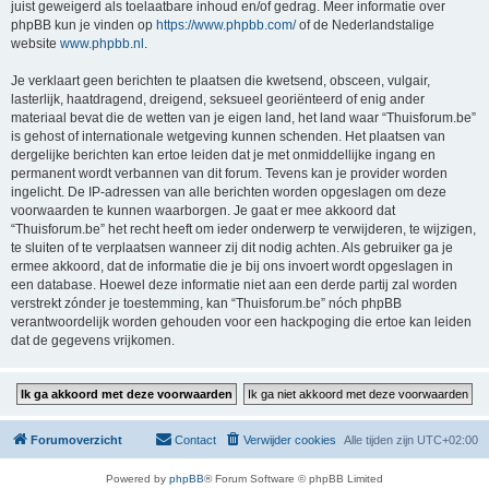
juist geweigerd als toelaatbare inhoud en/of gedrag. Meer informatie over
phpBB kun je vinden op
https://www.phpbb.com/
of de Nederlandstalige
website
www.phpbb.nl
.
Je verklaart geen berichten te plaatsen die kwetsend, obsceen, vulgair,
lasterlijk, haatdragend, dreigend, seksueel georiënteerd of enig ander
materiaal bevat die de wetten van je eigen land, het land waar “Thuisforum.be”
is gehost of internationale wetgeving kunnen schenden. Het plaatsen van
dergelijke berichten kan ertoe leiden dat je met onmiddellijke ingang en
permanent wordt verbannen van dit forum. Tevens kan je provider worden
ingelicht. De IP-adressen van alle berichten worden opgeslagen om deze
voorwaarden te kunnen waarborgen. Je gaat er mee akkoord dat
“Thuisforum.be” het recht heeft om ieder onderwerp te verwijderen, te wijzigen,
te sluiten of te verplaatsen wanneer zij dit nodig achten. Als gebruiker ga je
ermee akkoord, dat de informatie die je bij ons invoert wordt opgeslagen in
een database. Hoewel deze informatie niet aan een derde partij zal worden
verstrekt zónder je toestemming, kan “Thuisforum.be” nóch phpBB
verantwoordelijk worden gehouden voor een hackpoging die ertoe kan leiden
dat de gegevens vrijkomen.
Forumoverzicht
Contact
Verwijder cookies
Alle tijden zijn
UTC+02:00
Powered by
phpBB
® Forum Software © phpBB Limited