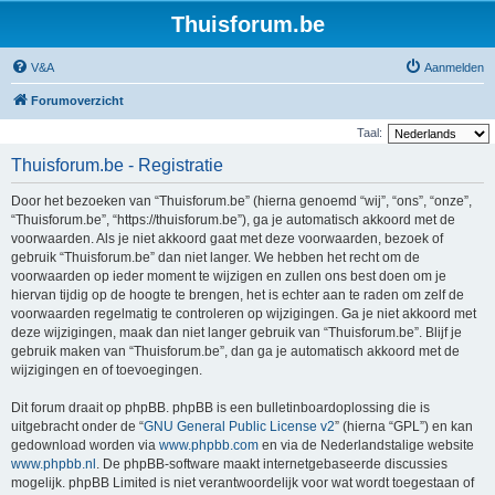
Thuisforum.be
V&A
Aanmelden
Forumoverzicht
Taal:
Thuisforum.be - Registratie
Door het bezoeken van “Thuisforum.be” (hierna genoemd “wij”, “ons”, “onze”,
“Thuisforum.be”, “https://thuisforum.be”), ga je automatisch akkoord met de
voorwaarden. Als je niet akkoord gaat met deze voorwaarden, bezoek of
gebruik “Thuisforum.be” dan niet langer. We hebben het recht om de
voorwaarden op ieder moment te wijzigen en zullen ons best doen om je
hiervan tijdig op de hoogte te brengen, het is echter aan te raden om zelf de
voorwaarden regelmatig te controleren op wijzigingen. Ga je niet akkoord met
deze wijzigingen, maak dan niet langer gebruik van “Thuisforum.be”. Blijf je
gebruik maken van “Thuisforum.be”, dan ga je automatisch akkoord met de
wijzigingen en of toevoegingen.
Dit forum draait op phpBB. phpBB is een bulletinboardoplossing die is
uitgebracht onder de “
GNU General Public License v2
” (hierna “GPL”) en kan
gedownload worden via
www.phpbb.com
en via de Nederlandstalige website
www.phpbb.nl
. De phpBB-software maakt internetgebaseerde discussies
mogelijk. phpBB Limited is niet verantwoordelijk voor wat wordt toegestaan of