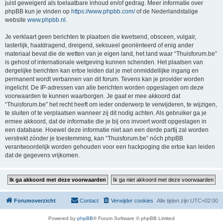
juist geweigerd als toelaatbare inhoud en/of gedrag. Meer informatie over
phpBB kun je vinden op
https://www.phpbb.com/
of de Nederlandstalige
website
www.phpbb.nl
.
Je verklaart geen berichten te plaatsen die kwetsend, obsceen, vulgair,
lasterlijk, haatdragend, dreigend, seksueel georiënteerd of enig ander
materiaal bevat die de wetten van je eigen land, het land waar “Thuisforum.be”
is gehost of internationale wetgeving kunnen schenden. Het plaatsen van
dergelijke berichten kan ertoe leiden dat je met onmiddellijke ingang en
permanent wordt verbannen van dit forum. Tevens kan je provider worden
ingelicht. De IP-adressen van alle berichten worden opgeslagen om deze
voorwaarden te kunnen waarborgen. Je gaat er mee akkoord dat
“Thuisforum.be” het recht heeft om ieder onderwerp te verwijderen, te wijzigen,
te sluiten of te verplaatsen wanneer zij dit nodig achten. Als gebruiker ga je
ermee akkoord, dat de informatie die je bij ons invoert wordt opgeslagen in
een database. Hoewel deze informatie niet aan een derde partij zal worden
verstrekt zónder je toestemming, kan “Thuisforum.be” nóch phpBB
verantwoordelijk worden gehouden voor een hackpoging die ertoe kan leiden
dat de gegevens vrijkomen.
Forumoverzicht
Contact
Verwijder cookies
Alle tijden zijn
UTC+02:00
Powered by
phpBB
® Forum Software © phpBB Limited