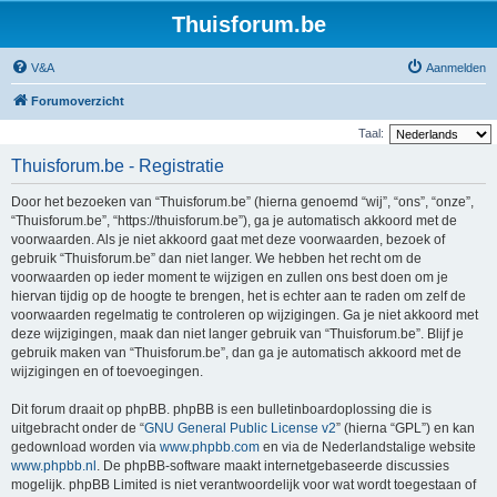
Thuisforum.be
V&A
Aanmelden
Forumoverzicht
Taal:
Thuisforum.be - Registratie
Door het bezoeken van “Thuisforum.be” (hierna genoemd “wij”, “ons”, “onze”,
“Thuisforum.be”, “https://thuisforum.be”), ga je automatisch akkoord met de
voorwaarden. Als je niet akkoord gaat met deze voorwaarden, bezoek of
gebruik “Thuisforum.be” dan niet langer. We hebben het recht om de
voorwaarden op ieder moment te wijzigen en zullen ons best doen om je
hiervan tijdig op de hoogte te brengen, het is echter aan te raden om zelf de
voorwaarden regelmatig te controleren op wijzigingen. Ga je niet akkoord met
deze wijzigingen, maak dan niet langer gebruik van “Thuisforum.be”. Blijf je
gebruik maken van “Thuisforum.be”, dan ga je automatisch akkoord met de
wijzigingen en of toevoegingen.
Dit forum draait op phpBB. phpBB is een bulletinboardoplossing die is
uitgebracht onder de “
GNU General Public License v2
” (hierna “GPL”) en kan
gedownload worden via
www.phpbb.com
en via de Nederlandstalige website
www.phpbb.nl
. De phpBB-software maakt internetgebaseerde discussies
mogelijk. phpBB Limited is niet verantwoordelijk voor wat wordt toegestaan of