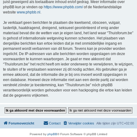
juist geweigerd als toelaatbare inhoud en/of gedrag. Meer informatie over
phpBB kun je vinden op
https://www.phpbb.com/
of de Nederlandstalige
website
www.phpbb.nl
.
Je verklaart geen berichten te plaatsen die kwetsend, obsceen, vulgair,
lasterlijk, haatdragend, dreigend, seksueel georiënteerd of enig ander
materiaal bevat die de wetten van je eigen land, het land waar “Thuisforum.be”
is gehost of internationale wetgeving kunnen schenden. Het plaatsen van
dergelijke berichten kan ertoe leiden dat je met onmiddellijke ingang en
permanent wordt verbannen van dit forum. Tevens kan je provider worden
ingelicht. De IP-adressen van alle berichten worden opgeslagen om deze
voorwaarden te kunnen waarborgen. Je gaat er mee akkoord dat
“Thuisforum.be” het recht heeft om ieder onderwerp te verwijderen, te wijzigen,
te sluiten of te verplaatsen wanneer zij dit nodig achten. Als gebruiker ga je
ermee akkoord, dat de informatie die je bij ons invoert wordt opgeslagen in
een database. Hoewel deze informatie niet aan een derde partij zal worden
verstrekt zónder je toestemming, kan “Thuisforum.be” nóch phpBB
verantwoordelijk worden gehouden voor een hackpoging die ertoe kan leiden
dat de gegevens vrijkomen.
Forumoverzicht
Contact
Verwijder cookies
Alle tijden zijn
UTC+02:00
Powered by
phpBB
® Forum Software © phpBB Limited