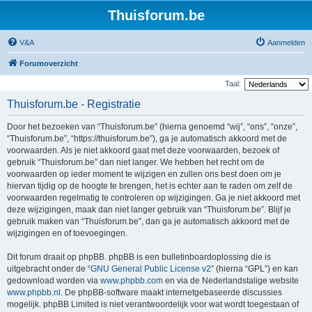
Thuisforum.be
V&A
Aanmelden
Forumoverzicht
Taal:
Thuisforum.be - Registratie
Door het bezoeken van “Thuisforum.be” (hierna genoemd “wij”, “ons”, “onze”,
“Thuisforum.be”, “https://thuisforum.be”), ga je automatisch akkoord met de
voorwaarden. Als je niet akkoord gaat met deze voorwaarden, bezoek of
gebruik “Thuisforum.be” dan niet langer. We hebben het recht om de
voorwaarden op ieder moment te wijzigen en zullen ons best doen om je
hiervan tijdig op de hoogte te brengen, het is echter aan te raden om zelf de
voorwaarden regelmatig te controleren op wijzigingen. Ga je niet akkoord met
deze wijzigingen, maak dan niet langer gebruik van “Thuisforum.be”. Blijf je
gebruik maken van “Thuisforum.be”, dan ga je automatisch akkoord met de
wijzigingen en of toevoegingen.
Dit forum draait op phpBB. phpBB is een bulletinboardoplossing die is
uitgebracht onder de “
GNU General Public License v2
” (hierna “GPL”) en kan
gedownload worden via
www.phpbb.com
en via de Nederlandstalige website
www.phpbb.nl
. De phpBB-software maakt internetgebaseerde discussies
mogelijk. phpBB Limited is niet verantwoordelijk voor wat wordt toegestaan of