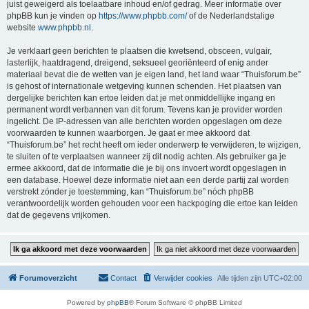
juist geweigerd als toelaatbare inhoud en/of gedrag. Meer informatie over
phpBB kun je vinden op
https://www.phpbb.com/
of de Nederlandstalige
website
www.phpbb.nl
.
Je verklaart geen berichten te plaatsen die kwetsend, obsceen, vulgair,
lasterlijk, haatdragend, dreigend, seksueel georiënteerd of enig ander
materiaal bevat die de wetten van je eigen land, het land waar “Thuisforum.be”
is gehost of internationale wetgeving kunnen schenden. Het plaatsen van
dergelijke berichten kan ertoe leiden dat je met onmiddellijke ingang en
permanent wordt verbannen van dit forum. Tevens kan je provider worden
ingelicht. De IP-adressen van alle berichten worden opgeslagen om deze
voorwaarden te kunnen waarborgen. Je gaat er mee akkoord dat
“Thuisforum.be” het recht heeft om ieder onderwerp te verwijderen, te wijzigen,
te sluiten of te verplaatsen wanneer zij dit nodig achten. Als gebruiker ga je
ermee akkoord, dat de informatie die je bij ons invoert wordt opgeslagen in
een database. Hoewel deze informatie niet aan een derde partij zal worden
verstrekt zónder je toestemming, kan “Thuisforum.be” nóch phpBB
verantwoordelijk worden gehouden voor een hackpoging die ertoe kan leiden
dat de gegevens vrijkomen.
Forumoverzicht
Contact
Verwijder cookies
Alle tijden zijn
UTC+02:00
Powered by
phpBB
® Forum Software © phpBB Limited