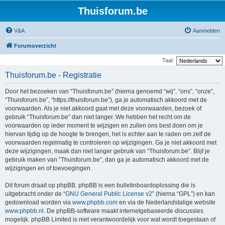
Thuisforum.be
V&A
Aanmelden
Forumoverzicht
Taal:
Thuisforum.be - Registratie
Door het bezoeken van “Thuisforum.be” (hierna genoemd “wij”, “ons”, “onze”,
“Thuisforum.be”, “https://thuisforum.be”), ga je automatisch akkoord met de
voorwaarden. Als je niet akkoord gaat met deze voorwaarden, bezoek of
gebruik “Thuisforum.be” dan niet langer. We hebben het recht om de
voorwaarden op ieder moment te wijzigen en zullen ons best doen om je
hiervan tijdig op de hoogte te brengen, het is echter aan te raden om zelf de
voorwaarden regelmatig te controleren op wijzigingen. Ga je niet akkoord met
deze wijzigingen, maak dan niet langer gebruik van “Thuisforum.be”. Blijf je
gebruik maken van “Thuisforum.be”, dan ga je automatisch akkoord met de
wijzigingen en of toevoegingen.
Dit forum draait op phpBB. phpBB is een bulletinboardoplossing die is
uitgebracht onder de “
GNU General Public License v2
” (hierna “GPL”) en kan
gedownload worden via
www.phpbb.com
en via de Nederlandstalige website
www.phpbb.nl
. De phpBB-software maakt internetgebaseerde discussies
mogelijk. phpBB Limited is niet verantwoordelijk voor wat wordt toegestaan of