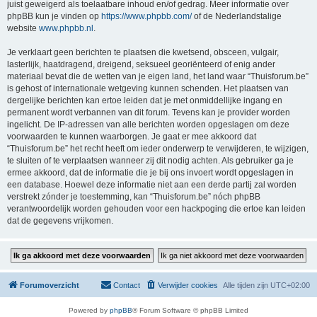
juist geweigerd als toelaatbare inhoud en/of gedrag. Meer informatie over
phpBB kun je vinden op
https://www.phpbb.com/
of de Nederlandstalige
website
www.phpbb.nl
.
Je verklaart geen berichten te plaatsen die kwetsend, obsceen, vulgair,
lasterlijk, haatdragend, dreigend, seksueel georiënteerd of enig ander
materiaal bevat die de wetten van je eigen land, het land waar “Thuisforum.be”
is gehost of internationale wetgeving kunnen schenden. Het plaatsen van
dergelijke berichten kan ertoe leiden dat je met onmiddellijke ingang en
permanent wordt verbannen van dit forum. Tevens kan je provider worden
ingelicht. De IP-adressen van alle berichten worden opgeslagen om deze
voorwaarden te kunnen waarborgen. Je gaat er mee akkoord dat
“Thuisforum.be” het recht heeft om ieder onderwerp te verwijderen, te wijzigen,
te sluiten of te verplaatsen wanneer zij dit nodig achten. Als gebruiker ga je
ermee akkoord, dat de informatie die je bij ons invoert wordt opgeslagen in
een database. Hoewel deze informatie niet aan een derde partij zal worden
verstrekt zónder je toestemming, kan “Thuisforum.be” nóch phpBB
verantwoordelijk worden gehouden voor een hackpoging die ertoe kan leiden
dat de gegevens vrijkomen.
Forumoverzicht
Contact
Verwijder cookies
Alle tijden zijn
UTC+02:00
Powered by
phpBB
® Forum Software © phpBB Limited