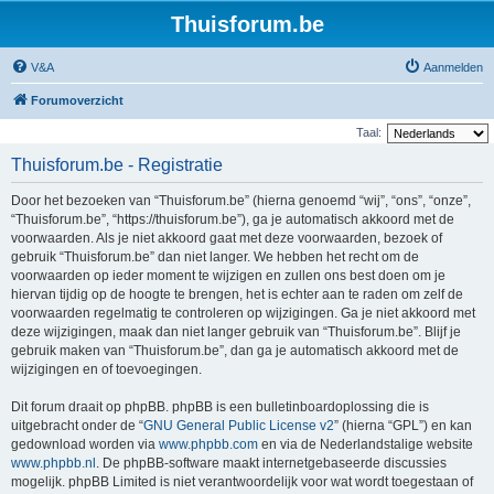
Thuisforum.be
V&A
Aanmelden
Forumoverzicht
Taal:
Thuisforum.be - Registratie
Door het bezoeken van “Thuisforum.be” (hierna genoemd “wij”, “ons”, “onze”,
“Thuisforum.be”, “https://thuisforum.be”), ga je automatisch akkoord met de
voorwaarden. Als je niet akkoord gaat met deze voorwaarden, bezoek of
gebruik “Thuisforum.be” dan niet langer. We hebben het recht om de
voorwaarden op ieder moment te wijzigen en zullen ons best doen om je
hiervan tijdig op de hoogte te brengen, het is echter aan te raden om zelf de
voorwaarden regelmatig te controleren op wijzigingen. Ga je niet akkoord met
deze wijzigingen, maak dan niet langer gebruik van “Thuisforum.be”. Blijf je
gebruik maken van “Thuisforum.be”, dan ga je automatisch akkoord met de
wijzigingen en of toevoegingen.
Dit forum draait op phpBB. phpBB is een bulletinboardoplossing die is
uitgebracht onder de “
GNU General Public License v2
” (hierna “GPL”) en kan
gedownload worden via
www.phpbb.com
en via de Nederlandstalige website
www.phpbb.nl
. De phpBB-software maakt internetgebaseerde discussies
mogelijk. phpBB Limited is niet verantwoordelijk voor wat wordt toegestaan of