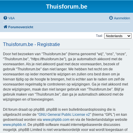
Thuisforum.be
V&A
Aanmelden
Forumoverzicht
Taal:
Thuisforum.be - Registratie
Door het bezoeken van “Thuisforum.be” (hierna genoemd “wij”, “ons”, “onze”,
“Thuisforum.be”, “https://thuisforum.be”), ga je automatisch akkoord met de
voorwaarden. Als je niet akkoord gaat met deze voorwaarden, bezoek of
gebruik “Thuisforum.be” dan niet langer. We hebben het recht om de
voorwaarden op ieder moment te wijzigen en zullen ons best doen om je
hiervan tijdig op de hoogte te brengen, het is echter aan te raden om zelf de
voorwaarden regelmatig te controleren op wijzigingen. Ga je niet akkoord met
deze wijzigingen, maak dan niet langer gebruik van “Thuisforum.be”. Blijf je
gebruik maken van “Thuisforum.be”, dan ga je automatisch akkoord met de
wijzigingen en of toevoegingen.
Dit forum draait op phpBB. phpBB is een bulletinboardoplossing die is
uitgebracht onder de “
GNU General Public License v2
” (hierna “GPL”) en kan
gedownload worden via
www.phpbb.com
en via de Nederlandstalige website
www.phpbb.nl
. De phpBB-software maakt internetgebaseerde discussies
mogelijk. phpBB Limited is niet verantwoordelijk voor wat wordt toegestaan of