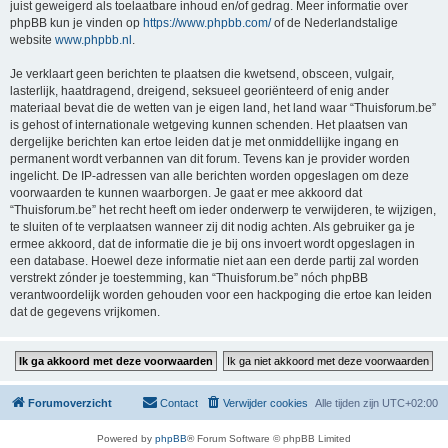
juist geweigerd als toelaatbare inhoud en/of gedrag. Meer informatie over
phpBB kun je vinden op
https://www.phpbb.com/
of de Nederlandstalige
website
www.phpbb.nl
.
Je verklaart geen berichten te plaatsen die kwetsend, obsceen, vulgair,
lasterlijk, haatdragend, dreigend, seksueel georiënteerd of enig ander
materiaal bevat die de wetten van je eigen land, het land waar “Thuisforum.be”
is gehost of internationale wetgeving kunnen schenden. Het plaatsen van
dergelijke berichten kan ertoe leiden dat je met onmiddellijke ingang en
permanent wordt verbannen van dit forum. Tevens kan je provider worden
ingelicht. De IP-adressen van alle berichten worden opgeslagen om deze
voorwaarden te kunnen waarborgen. Je gaat er mee akkoord dat
“Thuisforum.be” het recht heeft om ieder onderwerp te verwijderen, te wijzigen,
te sluiten of te verplaatsen wanneer zij dit nodig achten. Als gebruiker ga je
ermee akkoord, dat de informatie die je bij ons invoert wordt opgeslagen in
een database. Hoewel deze informatie niet aan een derde partij zal worden
verstrekt zónder je toestemming, kan “Thuisforum.be” nóch phpBB
verantwoordelijk worden gehouden voor een hackpoging die ertoe kan leiden
dat de gegevens vrijkomen.
Forumoverzicht
Contact
Verwijder cookies
Alle tijden zijn
UTC+02:00
Powered by
phpBB
® Forum Software © phpBB Limited