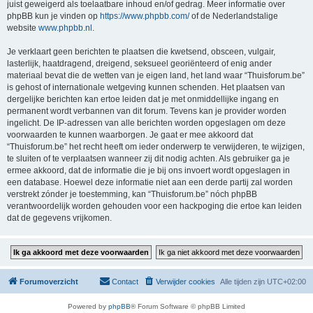
juist geweigerd als toelaatbare inhoud en/of gedrag. Meer informatie over
phpBB kun je vinden op
https://www.phpbb.com/
of de Nederlandstalige
website
www.phpbb.nl
.
Je verklaart geen berichten te plaatsen die kwetsend, obsceen, vulgair,
lasterlijk, haatdragend, dreigend, seksueel georiënteerd of enig ander
materiaal bevat die de wetten van je eigen land, het land waar “Thuisforum.be”
is gehost of internationale wetgeving kunnen schenden. Het plaatsen van
dergelijke berichten kan ertoe leiden dat je met onmiddellijke ingang en
permanent wordt verbannen van dit forum. Tevens kan je provider worden
ingelicht. De IP-adressen van alle berichten worden opgeslagen om deze
voorwaarden te kunnen waarborgen. Je gaat er mee akkoord dat
“Thuisforum.be” het recht heeft om ieder onderwerp te verwijderen, te wijzigen,
te sluiten of te verplaatsen wanneer zij dit nodig achten. Als gebruiker ga je
ermee akkoord, dat de informatie die je bij ons invoert wordt opgeslagen in
een database. Hoewel deze informatie niet aan een derde partij zal worden
verstrekt zónder je toestemming, kan “Thuisforum.be” nóch phpBB
verantwoordelijk worden gehouden voor een hackpoging die ertoe kan leiden
dat de gegevens vrijkomen.
Forumoverzicht
Contact
Verwijder cookies
Alle tijden zijn
UTC+02:00
Powered by
phpBB
® Forum Software © phpBB Limited