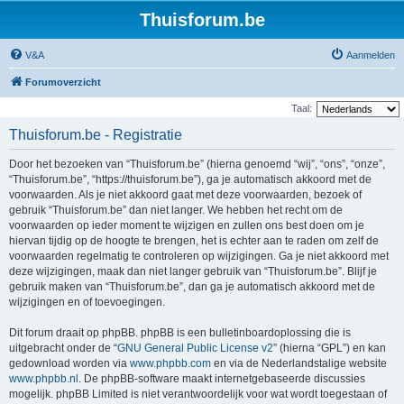
Thuisforum.be
V&A
Aanmelden
Forumoverzicht
Taal:
Thuisforum.be - Registratie
Door het bezoeken van “Thuisforum.be” (hierna genoemd “wij”, “ons”, “onze”,
“Thuisforum.be”, “https://thuisforum.be”), ga je automatisch akkoord met de
voorwaarden. Als je niet akkoord gaat met deze voorwaarden, bezoek of
gebruik “Thuisforum.be” dan niet langer. We hebben het recht om de
voorwaarden op ieder moment te wijzigen en zullen ons best doen om je
hiervan tijdig op de hoogte te brengen, het is echter aan te raden om zelf de
voorwaarden regelmatig te controleren op wijzigingen. Ga je niet akkoord met
deze wijzigingen, maak dan niet langer gebruik van “Thuisforum.be”. Blijf je
gebruik maken van “Thuisforum.be”, dan ga je automatisch akkoord met de
wijzigingen en of toevoegingen.
Dit forum draait op phpBB. phpBB is een bulletinboardoplossing die is
uitgebracht onder de “
GNU General Public License v2
” (hierna “GPL”) en kan
gedownload worden via
www.phpbb.com
en via de Nederlandstalige website
www.phpbb.nl
. De phpBB-software maakt internetgebaseerde discussies
mogelijk. phpBB Limited is niet verantwoordelijk voor wat wordt toegestaan of