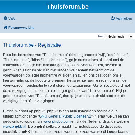
Thuisforum.be
V&A
Aanmelden
Forumoverzicht
Taal:
Thuisforum.be - Registratie
Door het bezoeken van “Thuisforum.be” (hierna genoemd “wij”, “ons”, “onze”,
“Thuisforum.be”, “https://thuisforum.be”), ga je automatisch akkoord met de
voorwaarden. Als je niet akkoord gaat met deze voorwaarden, bezoek of
gebruik “Thuisforum.be” dan niet langer. We hebben het recht om de
voorwaarden op ieder moment te wijzigen en zullen ons best doen om je
hiervan tijdig op de hoogte te brengen, het is echter aan te raden om zelf de
voorwaarden regelmatig te controleren op wijzigingen. Ga je niet akkoord met
deze wijzigingen, maak dan niet langer gebruik van “Thuisforum.be”. Blijf je
gebruik maken van “Thuisforum.be”, dan ga je automatisch akkoord met de
wijzigingen en of toevoegingen.
Dit forum draait op phpBB. phpBB is een bulletinboardoplossing die is
uitgebracht onder de “
GNU General Public License v2
” (hierna “GPL”) en kan
gedownload worden via
www.phpbb.com
en via de Nederlandstalige website
www.phpbb.nl
. De phpBB-software maakt internetgebaseerde discussies
mogelijk. phpBB Limited is niet verantwoordelijk voor wat wordt toegestaan of