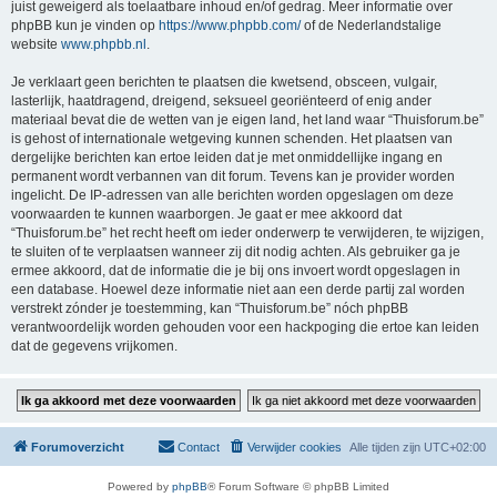
juist geweigerd als toelaatbare inhoud en/of gedrag. Meer informatie over
phpBB kun je vinden op
https://www.phpbb.com/
of de Nederlandstalige
website
www.phpbb.nl
.
Je verklaart geen berichten te plaatsen die kwetsend, obsceen, vulgair,
lasterlijk, haatdragend, dreigend, seksueel georiënteerd of enig ander
materiaal bevat die de wetten van je eigen land, het land waar “Thuisforum.be”
is gehost of internationale wetgeving kunnen schenden. Het plaatsen van
dergelijke berichten kan ertoe leiden dat je met onmiddellijke ingang en
permanent wordt verbannen van dit forum. Tevens kan je provider worden
ingelicht. De IP-adressen van alle berichten worden opgeslagen om deze
voorwaarden te kunnen waarborgen. Je gaat er mee akkoord dat
“Thuisforum.be” het recht heeft om ieder onderwerp te verwijderen, te wijzigen,
te sluiten of te verplaatsen wanneer zij dit nodig achten. Als gebruiker ga je
ermee akkoord, dat de informatie die je bij ons invoert wordt opgeslagen in
een database. Hoewel deze informatie niet aan een derde partij zal worden
verstrekt zónder je toestemming, kan “Thuisforum.be” nóch phpBB
verantwoordelijk worden gehouden voor een hackpoging die ertoe kan leiden
dat de gegevens vrijkomen.
Forumoverzicht
Contact
Verwijder cookies
Alle tijden zijn
UTC+02:00
Powered by
phpBB
® Forum Software © phpBB Limited