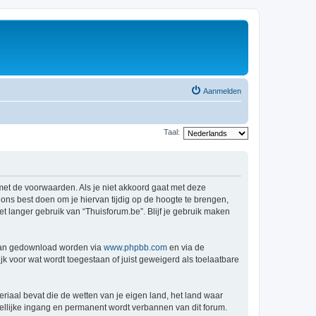
Aanmelden
Taal:
 met de voorwaarden. Als je niet akkoord gaat met deze
ns best doen om je hiervan tijdig op de hoogte te brengen,
t langer gebruik van “Thuisforum.be”. Blijf je gebruik maken
 kan gedownload worden via
www.phpbb.com
en via de
k voor wat wordt toegestaan of juist geweigerd als toelaatbare
eriaal bevat die de wetten van je eigen land, het land waar
dellijke ingang en permanent wordt verbannen van dit forum.