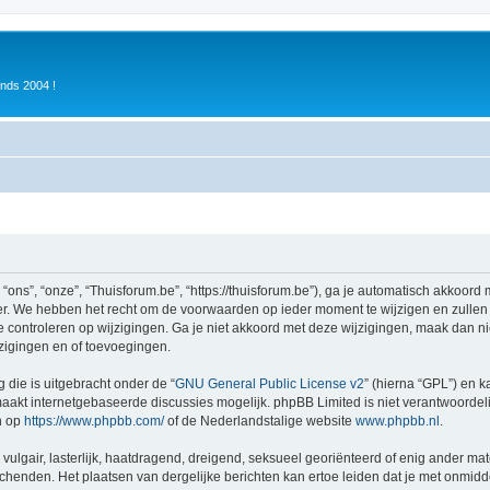
inds 2004 !
ons”, “onze”, “Thuisforum.be”, “https://thuisforum.be”), ga je automatisch akkoord
r. We hebben het recht om de voorwaarden op ieder moment te wijzigen en zullen o
e controleren op wijzigingen. Ga je niet akkoord met deze wijzigingen, maak dan nie
zigingen en of toevoegingen.
 die is uitgebracht onder de “
GNU General Public License v2
” (hierna “GPL”) en
akt internetgebaseerde discussies mogelijk. phpBB Limited is niet verantwoordelij
n op
https://www.phpbb.com/
of de Nederlandstalige website
www.phpbb.nl
.
vulgair, lasterlijk, haatdragend, dreigend, seksueel georiënteerd of enig ander mat
schenden. Het plaatsen van dergelijke berichten kan ertoe leiden dat je met onmid