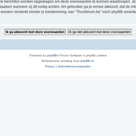
alle berichten worden opgeslagen om deze voorwaarden te kunnen waarborgen. Je g
rplaatsen wanneer zij dit nodig achten. Als gebruiker ga je ermee akkoord, dat de in
al worden verstrekt zónder je toestemming, kan “Thuisforum.be” nóch phpBB veran
Powered by
phpBB
® Forum Software © phpBB Limited
Nederlandse vertaling door
phpBB.nl
.
Privacy
|
Gebruikersvoorwaarden