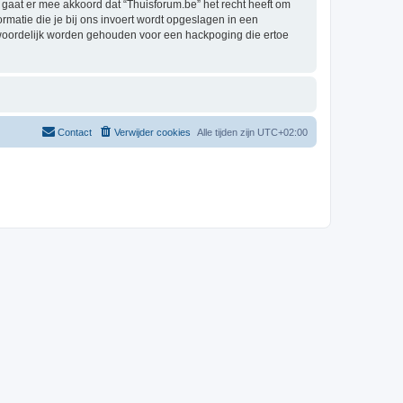
aat er mee akkoord dat “Thuisforum.be” het recht heeft om
formatie die je bij ons invoert wordt opgeslagen in een
twoordelijk worden gehouden voor een hackpoging die ertoe
Contact
Verwijder cookies
Alle tijden zijn
UTC+02:00