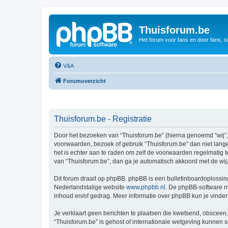
Thuisforum.be
Het forum voor fans en door fans, s
V&A
Forumoverzicht
Thuisforum.be - Registratie
Door het bezoeken van “Thuisforum.be” (hierna genoemd “wij”, “
voorwaarden, bezoek of gebruik “Thuisforum.be” dan niet lange
het is echter aan te raden om zelf de voorwaarden regelmatig t
van “Thuisforum.be”, dan ga je automatisch akkoord met de wij
Dit forum draait op phpBB. phpBB is een bulletinboardoplossing
Nederlandstalige website
www.phpbb.nl
. De phpBB-software ma
inhoud en/of gedrag. Meer informatie over phpBB kun je vinde
Je verklaart geen berichten te plaatsen die kwetsend, obsceen, 
“Thuisforum.be” is gehost of internationale wetgeving kunnen 