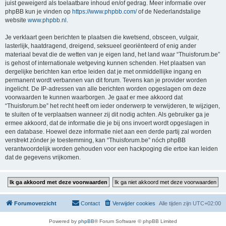
juist geweigerd als toelaatbare inhoud en/of gedrag. Meer informatie over
phpBB kun je vinden op
https://www.phpbb.com/
of de Nederlandstalige
website
www.phpbb.nl
.
Je verklaart geen berichten te plaatsen die kwetsend, obsceen, vulgair,
lasterlijk, haatdragend, dreigend, seksueel georiënteerd of enig ander
materiaal bevat die de wetten van je eigen land, het land waar “Thuisforum.be”
is gehost of internationale wetgeving kunnen schenden. Het plaatsen van
dergelijke berichten kan ertoe leiden dat je met onmiddellijke ingang en
permanent wordt verbannen van dit forum. Tevens kan je provider worden
ingelicht. De IP-adressen van alle berichten worden opgeslagen om deze
voorwaarden te kunnen waarborgen. Je gaat er mee akkoord dat
“Thuisforum.be” het recht heeft om ieder onderwerp te verwijderen, te wijzigen,
te sluiten of te verplaatsen wanneer zij dit nodig achten. Als gebruiker ga je
ermee akkoord, dat de informatie die je bij ons invoert wordt opgeslagen in
een database. Hoewel deze informatie niet aan een derde partij zal worden
verstrekt zónder je toestemming, kan “Thuisforum.be” nóch phpBB
verantwoordelijk worden gehouden voor een hackpoging die ertoe kan leiden
dat de gegevens vrijkomen.
Forumoverzicht
Contact
Verwijder cookies
Alle tijden zijn
UTC+02:00
Powered by
phpBB
® Forum Software © phpBB Limited