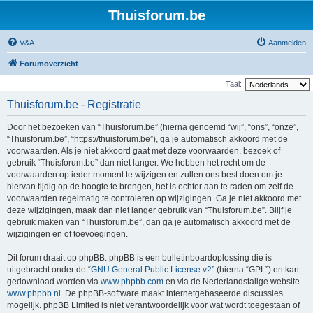
Thuisforum.be
V&A
Aanmelden
Forumoverzicht
Taal:
Thuisforum.be - Registratie
Door het bezoeken van “Thuisforum.be” (hierna genoemd “wij”, “ons”, “onze”,
“Thuisforum.be”, “https://thuisforum.be”), ga je automatisch akkoord met de
voorwaarden. Als je niet akkoord gaat met deze voorwaarden, bezoek of
gebruik “Thuisforum.be” dan niet langer. We hebben het recht om de
voorwaarden op ieder moment te wijzigen en zullen ons best doen om je
hiervan tijdig op de hoogte te brengen, het is echter aan te raden om zelf de
voorwaarden regelmatig te controleren op wijzigingen. Ga je niet akkoord met
deze wijzigingen, maak dan niet langer gebruik van “Thuisforum.be”. Blijf je
gebruik maken van “Thuisforum.be”, dan ga je automatisch akkoord met de
wijzigingen en of toevoegingen.
Dit forum draait op phpBB. phpBB is een bulletinboardoplossing die is
uitgebracht onder de “
GNU General Public License v2
” (hierna “GPL”) en kan
gedownload worden via
www.phpbb.com
en via de Nederlandstalige website
www.phpbb.nl
. De phpBB-software maakt internetgebaseerde discussies
mogelijk. phpBB Limited is niet verantwoordelijk voor wat wordt toegestaan of