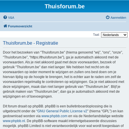
Thuisforum.be
V&A
Aanmelden
Forumoverzicht
Taal:
Thuisforum.be - Registratie
Door het bezoeken van “Thuisforum.be” (hierna genoemd “wij”, “ons”, “onze”,
“Thuisforum.be”, “https://thuisforum.be”), ga je automatisch akkoord met de
voorwaarden. Als je niet akkoord gaat met deze voorwaarden, bezoek of
gebruik “Thuisforum.be” dan niet langer. We hebben het recht om de
voorwaarden op ieder moment te wijzigen en zullen ons best doen om je
hiervan tijdig op de hoogte te brengen, het is echter aan te raden om zelf de
voorwaarden regelmatig te controleren op wijzigingen. Ga je niet akkoord met
deze wijzigingen, maak dan niet langer gebruik van “Thuisforum.be”. Blijf je
gebruik maken van “Thuisforum.be”, dan ga je automatisch akkoord met de
wijzigingen en of toevoegingen.
Dit forum draait op phpBB. phpBB is een bulletinboardoplossing die is
uitgebracht onder de “
GNU General Public License v2
” (hierna “GPL”) en kan
gedownload worden via
www.phpbb.com
en via de Nederlandstalige website
www.phpbb.nl
. De phpBB-software maakt internetgebaseerde discussies
mogelijk. phpBB Limited is niet verantwoordelijk voor wat wordt toegestaan of