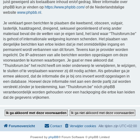
juist geweigerd als toelaatbare inhoud en/of gedrag. Meer informatie over
phpBB kun je vinden op
https://www.phpbb.com/
of de Nederlandstalige
website
www.phpbb.nl
.
Je verklaart geen berichten te plaatsen die kwetsend, obsceen, vulgair,
lasterlijk, haatdragend, dreigend, seksueel georiënteerd of enig ander
materiaal bevat die de wetten van je eigen land, het land waar “Thuisforum.be”
is gehost of internationale wetgeving kunnen schenden. Het plaatsen van
dergelijke berichten kan ertoe leiden dat je met onmiddellijke ingang en
permanent wordt verbannen van dit forum. Tevens kan je provider worden
ingelicht. De IP-adressen van alle berichten worden opgeslagen om deze
voorwaarden te kunnen waarborgen. Je gaat er mee akkoord dat
“Thuisforum.be” het recht heeft om ieder onderwerp te verwijderen, te wijzigen,
te sluiten of te verplaatsen wanneer zij dit nodig achten. Als gebruiker ga je
ermee akkoord, dat de informatie die je bij ons invoert wordt opgeslagen in
een database. Hoewel deze informatie niet aan een derde partij zal worden
verstrekt zónder je toestemming, kan “Thuisforum.be” nóch phpBB
verantwoordelijk worden gehouden voor een hackpoging die ertoe kan leiden
dat de gegevens vrijkomen.
Forumoverzicht
Contact
Verwijder cookies
Alle tijden zijn
UTC+02:00
Powered by
phpBB
® Forum Software © phpBB Limited