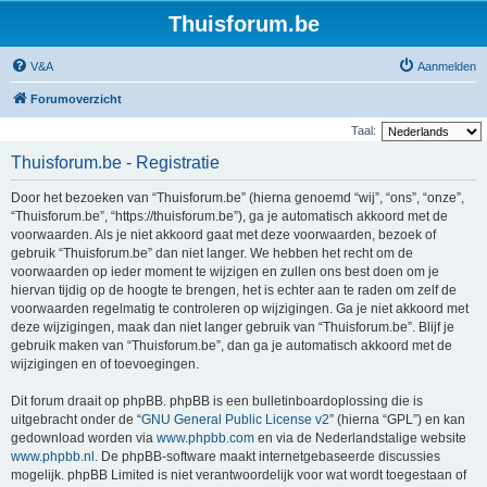
Thuisforum.be
V&A
Aanmelden
Forumoverzicht
Taal:
Thuisforum.be - Registratie
Door het bezoeken van “Thuisforum.be” (hierna genoemd “wij”, “ons”, “onze”,
“Thuisforum.be”, “https://thuisforum.be”), ga je automatisch akkoord met de
voorwaarden. Als je niet akkoord gaat met deze voorwaarden, bezoek of
gebruik “Thuisforum.be” dan niet langer. We hebben het recht om de
voorwaarden op ieder moment te wijzigen en zullen ons best doen om je
hiervan tijdig op de hoogte te brengen, het is echter aan te raden om zelf de
voorwaarden regelmatig te controleren op wijzigingen. Ga je niet akkoord met
deze wijzigingen, maak dan niet langer gebruik van “Thuisforum.be”. Blijf je
gebruik maken van “Thuisforum.be”, dan ga je automatisch akkoord met de
wijzigingen en of toevoegingen.
Dit forum draait op phpBB. phpBB is een bulletinboardoplossing die is
uitgebracht onder de “
GNU General Public License v2
” (hierna “GPL”) en kan
gedownload worden via
www.phpbb.com
en via de Nederlandstalige website
www.phpbb.nl
. De phpBB-software maakt internetgebaseerde discussies
mogelijk. phpBB Limited is niet verantwoordelijk voor wat wordt toegestaan of