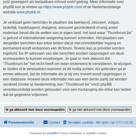
juist geweigerd als toelaatbare inhoud en/of gedrag. Meer informatie over
phpBB kun je vinden op
https://www.phpbb.com/
of de Nederlandstalige
website
www.phpbb.nl
.
Je verklaart geen berichten te plaatsen die kwetsend, obsceen, vulgair,
lasterlijk, haatdragend, dreigend, seksueel georiënteerd of enig ander
materiaal bevat die de wetten van je eigen land, het land waar “Thuisforum.be”
is gehost of internationale wetgeving kunnen schenden. Het plaatsen van
dergelijke berichten kan ertoe leiden dat je met onmiddellijke ingang en
permanent wordt verbannen van dit forum. Tevens kan je provider worden
ingelicht. De IP-adressen van alle berichten worden opgeslagen om deze
voorwaarden te kunnen waarborgen. Je gaat er mee akkoord dat
“Thuisforum.be” het recht heeft om ieder onderwerp te verwijderen, te wijzigen,
te sluiten of te verplaatsen wanneer zij dit nodig achten. Als gebruiker ga je
ermee akkoord, dat de informatie die je bij ons invoert wordt opgeslagen in
een database. Hoewel deze informatie niet aan een derde partij zal worden
verstrekt zónder je toestemming, kan “Thuisforum.be” nóch phpBB
verantwoordelijk worden gehouden voor een hackpoging die ertoe kan leiden
dat de gegevens vrijkomen.
Forumoverzicht
Contact
Verwijder cookies
Alle tijden zijn
UTC+02:00
Powered by
phpBB
® Forum Software © phpBB Limited