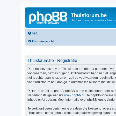
Thuisforum.be
Het forum voor fans en door fans, s
V&A
Forumoverzicht
Thuisforum.be - Registratie
Door het bezoeken van “Thuisforum.be” (hierna genoemd “wij”, “
voorwaarden, bezoek of gebruik “Thuisforum.be” dan niet lange
het is echter aan te raden om zelf de voorwaarden regelmatig t
van “Thuisforum.be”, dan ga je automatisch akkoord met de wij
Dit forum draait op phpBB. phpBB is een bulletinboardoplossing
Nederlandstalige website
www.phpbb.nl
. De phpBB-software ma
inhoud en/of gedrag. Meer informatie over phpBB kun je vinde
Je verklaart geen berichten te plaatsen die kwetsend, obsceen, 
“Thuisforum.be” is gehost of internationale wetgeving kunnen 