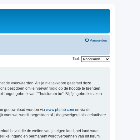
Aanmelden
Taal:
 met de voorwaarden. Als je niet akkoord gaat met deze
ns best doen om je hiervan tijdig op de hoogte te brengen,
t langer gebruik van “Thuisforum.be”. Blijf je gebruik maken
 kan gedownload worden via
www.phpbb.com
en via de
k voor wat wordt toegestaan of juist geweigerd als toelaatbare
eriaal bevat die de wetten van je eigen land, het land waar
dellijke ingang en permanent wordt verbannen van dit forum.