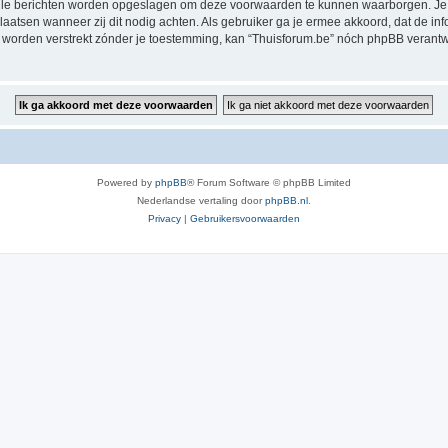
alle berichten worden opgeslagen om deze voorwaarden te kunnen waarborgen. Je g
rplaatsen wanneer zij dit nodig achten. Als gebruiker ga je ermee akkoord, dat de in
al worden verstrekt zónder je toestemming, kan “Thuisforum.be” nóch phpBB veran
Powered by
phpBB
® Forum Software © phpBB Limited
Nederlandse vertaling door
phpBB.nl
.
Privacy
|
Gebruikersvoorwaarden