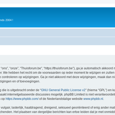
inds 2004 !
ons”, “onze”, “Thuisforum.be”, “https://thuisforum.be”), ga je automatisch akkoord
r. We hebben het recht om de voorwaarden op ieder moment te wijzigen en zullen o
e controleren op wijzigingen. Ga je niet akkoord met deze wijzigingen, maak dan nie
zigingen en of toevoegingen.
 die is uitgebracht onder de “
GNU General Public License v2
” (hierna “GPL”) en
akt internetgebaseerde discussies mogelijk. phpBB Limited is niet verantwoordelij
n op
https://www.phpbb.com/
of de Nederlandstalige website
www.phpbb.nl
.
vulgair, lasterlijk, haatdragend, dreigend, seksueel georiënteerd of enig ander mat
schenden. Het plaatsen van dergelijke berichten kan ertoe leiden dat je met onmid