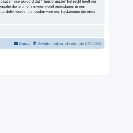
aat er mee akkoord dat “Thuisforum.be” het recht heeft om
formatie die je bij ons invoert wordt opgeslagen in een
twoordelijk worden gehouden voor een hackpoging die ertoe
Contact
Verwijder cookies
Alle tijden zijn
UTC+02:00