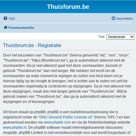
Thuisforum.be
V&A
Aanmelden
Forumoverzicht
Taal:
Thuisforum.be - Registratie
Door het bezoeken van “Thuisforum.be” (hierna genoemd “wij”, “ons”, “onze”,
“Thuisforum.be”, “https://thuisforum.be”), ga je automatisch akkoord met de
voorwaarden. Als je niet akkoord gaat met deze voorwaarden, bezoek of
gebruik “Thuisforum.be” dan niet langer. We hebben het recht om de
voorwaarden op ieder moment te wijzigen en zullen ons best doen om je
hiervan tijdig op de hoogte te brengen, het is echter aan te raden om zelf de
voorwaarden regelmatig te controleren op wijzigingen. Ga je niet akkoord met
deze wijzigingen, maak dan niet langer gebruik van “Thuisforum.be”. Blijf je
gebruik maken van “Thuisforum.be”, dan ga je automatisch akkoord met de
wijzigingen en of toevoegingen.
Dit forum draait op phpBB. phpBB is een bulletinboardoplossing die is
uitgebracht onder de “
GNU General Public License v2
” (hierna “GPL”) en kan
gedownload worden via
www.phpbb.com
en via de Nederlandstalige website
www.phpbb.nl
. De phpBB-software maakt internetgebaseerde discussies
mogelijk. phpBB Limited is niet verantwoordelijk voor wat wordt toegestaan of