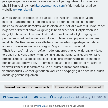
juist geweigerd als toelaatbare inhoud en/of gedrag. Meer informatie over
phpBB kun je vinden op
https://www.phpbb.com/
of de Nederlandstalige
website
www.phpbb.nl
.
Je verklaart geen berichten te plaatsen die kwetsend, obsceen, vulgair,
lasterlijk, haatdragend, dreigend, seksueel georiënteerd of enig ander
materiaal bevat die de wetten van je eigen land, het land waar “Thuisforum.be”
is gehost of internationale wetgeving kunnen schenden. Het plaatsen van
dergelijke berichten kan ertoe leiden dat je met onmiddellijke ingang en
permanent wordt verbannen van dit forum. Tevens kan je provider worden
ingelicht. De IP-adressen van alle berichten worden opgeslagen om deze
voorwaarden te kunnen waarborgen. Je gaat er mee akkoord dat
“Thuisforum.be” het recht heeft om ieder onderwerp te verwijderen, te wijzigen,
te sluiten of te verplaatsen wanneer zij dit nodig achten. Als gebruiker ga je
ermee akkoord, dat de informatie die je bij ons invoert wordt opgeslagen in
een database. Hoewel deze informatie niet aan een derde partij zal worden
verstrekt zónder je toestemming, kan “Thuisforum.be” nóch phpBB
verantwoordelijk worden gehouden voor een hackpoging die ertoe kan leiden
dat de gegevens vrijkomen.
Forumoverzicht
Contact
Verwijder cookies
Alle tijden zijn
UTC+02:00
Powered by
phpBB
® Forum Software © phpBB Limited