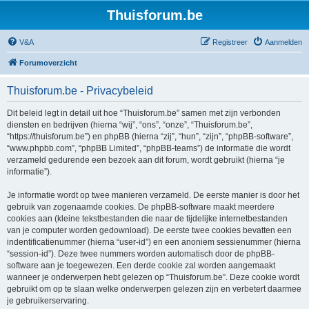
Thuisforum.be
V&A
Registreer
Aanmelden
Forumoverzicht
Thuisforum.be - Privacybeleid
Dit beleid legt in detail uit hoe “Thuisforum.be” samen met zijn verbonden
diensten en bedrijven (hierna “wij”, “ons”, “onze”, “Thuisforum.be”,
“https://thuisforum.be”) en phpBB (hierna “zij”, “hun”, “zijn”, “phpBB-software”,
“www.phpbb.com”, “phpBB Limited”, “phpBB-teams”) de informatie die wordt
verzameld gedurende een bezoek aan dit forum, wordt gebruikt (hierna “je
informatie”).
Je informatie wordt op twee manieren verzameld. De eerste manier is door het
gebruik van zogenaamde cookies. De phpBB-software maakt meerdere
cookies aan (kleine tekstbestanden die naar de tijdelijke internetbestanden
van je computer worden gedownload). De eerste twee cookies bevatten een
indentificatienummer (hierna “user-id”) en een anoniem sessienummer (hierna
“session-id”). Deze twee nummers worden automatisch door de phpBB-
software aan je toegewezen. Een derde cookie zal worden aangemaakt
wanneer je onderwerpen hebt gelezen op “Thuisforum.be”. Deze cookie wordt
gebruikt om op te slaan welke onderwerpen gelezen zijn en verbetert daarmee
je gebruikerservaring.