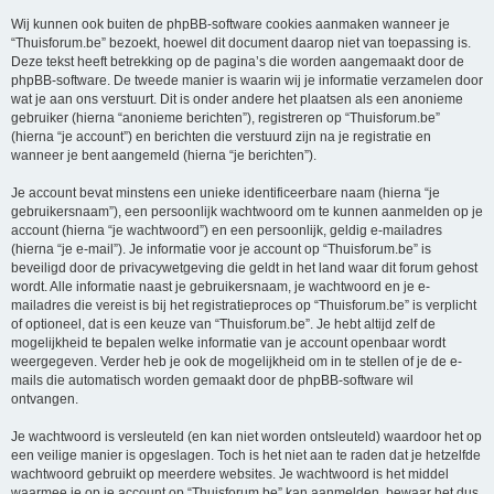
Wij kunnen ook buiten de phpBB-software cookies aanmaken wanneer je
“Thuisforum.be” bezoekt, hoewel dit document daarop niet van toepassing is.
Deze tekst heeft betrekking op de pagina’s die worden aangemaakt door de
phpBB-software. De tweede manier is waarin wij je informatie verzamelen door
wat je aan ons verstuurt. Dit is onder andere het plaatsen als een anonieme
gebruiker (hierna “anonieme berichten”), registreren op “Thuisforum.be”
(hierna “je account”) en berichten die verstuurd zijn na je registratie en
wanneer je bent aangemeld (hierna “je berichten”).
Je account bevat minstens een unieke identificeerbare naam (hierna “je
gebruikersnaam”), een persoonlijk wachtwoord om te kunnen aanmelden op je
account (hierna “je wachtwoord”) en een persoonlijk, geldig e-mailadres
(hierna “je e-mail”). Je informatie voor je account op “Thuisforum.be” is
beveiligd door de privacywetgeving die geldt in het land waar dit forum gehost
wordt. Alle informatie naast je gebruikersnaam, je wachtwoord en je e-
mailadres die vereist is bij het registratieproces op “Thuisforum.be” is verplicht
of optioneel, dat is een keuze van “Thuisforum.be”. Je hebt altijd zelf de
mogelijkheid te bepalen welke informatie van je account openbaar wordt
weergegeven. Verder heb je ook de mogelijkheid om in te stellen of je de e-
mails die automatisch worden gemaakt door de phpBB-software wil
ontvangen.
Je wachtwoord is versleuteld (en kan niet worden ontsleuteld) waardoor het op
een veilige manier is opgeslagen. Toch is het niet aan te raden dat je hetzelfde
wachtwoord gebruikt op meerdere websites. Je wachtwoord is het middel
waarmee je op je account op “Thuisforum.be” kan aanmelden, bewaar het dus