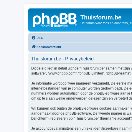
Thuisforum.be
Het forum voor fans en door fans, s
V&A
Forumoverzicht
Thuisforum.be - Privacybeleid
Dit beleid legt in detail uit hoe “Thuisforum.be” samen met zijn 
software”, “www.phpbb.com”, “phpBB Limited”, “phpBB-teams”) d
Je informatie wordt op twee manieren verzameld. De eerste ma
internetbestanden van je computer worden gedownload). De eer
nummers worden automatisch door de phpBB-software aan je t
om op te slaan welke onderwerpen gelezen zijn en verbetert d
Wij kunnen ook buiten de phpBB-software cookies aanmaken wan
aangemaakt door de phpBB-software. De tweede manier is waari
berichten”), registreren op “Thuisforum.be” (hierna “je account”
Je account bevat minstens een unieke identificeerbare naam (