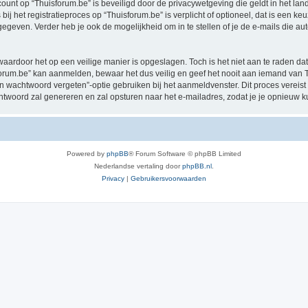
ccount op “Thuisforum.be” is beveiligd door de privacywetgeving die geldt in het land
ij het registratieproces op “Thuisforum.be” is verplicht of optioneel, dat is een keu
egeven. Verder heb je ook de mogelijkheid om in te stellen of je de e-mails die 
waardoor het op een veilige manier is opgeslagen. Toch is het niet aan te raden d
rum.be” kan aanmelden, bewaar het dus veilig en geef het nooit aan iemand van Th
jn wachtwoord vergeten”-optie gebruiken bij het aanmeldvenster. Dit proces vereist
woord zal genereren en zal opsturen naar het e-mailadres, zodat je je opnieuw 
Powered by
phpBB
® Forum Software © phpBB Limited
Nederlandse vertaling door
phpBB.nl
.
Privacy
|
Gebruikersvoorwaarden