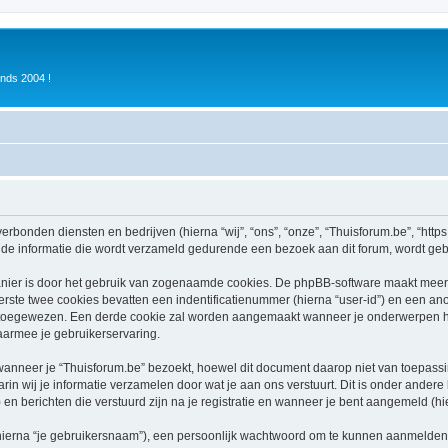
inds 2004 !
verbonden diensten en bedrijven (hierna “wij”, “ons”, “onze”, “Thuisforum.be”, “https:
e informatie die wordt verzameld gedurende een bezoek aan dit forum, wordt gebrui
nier is door het gebruik van zogenaamde cookies. De phpBB-software maakt meerde
ste twee cookies bevatten een indentificatienummer (hierna “user-id”) en een an
oegewezen. Een derde cookie zal worden aangemaakt wanneer je onderwerpen heb
aarmee je gebruikerservaring.
neer je “Thuisforum.be” bezoekt, hoewel dit document daarop niet van toepassing
n wij je informatie verzamelen door wat je aan ons verstuurt. Dit is onder ander
) en berichten die verstuurd zijn na je registratie en wanneer je bent aangemeld (hie
hierna “je gebruikersnaam”), een persoonlijk wachtwoord om te kunnen aanmelden o