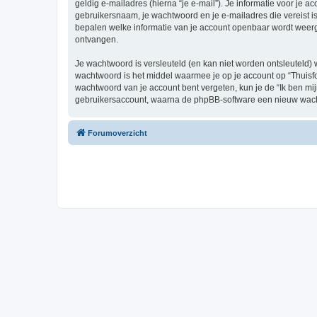
geldig e-mailadres (hierna “je e-mail”). Je informatie voor je a
gebruikersnaam, je wachtwoord en je e-mailadres die vereist is b
bepalen welke informatie van je account openbaar wordt weerg
ontvangen.
Je wachtwoord is versleuteld (en kan niet worden ontsleuteld) 
wachtwoord is het middel waarmee je op je account op “Thuisfo
wachtwoord van je account bent vergeten, kun je de “Ik ben mi
gebruikersaccount, waarna de phpBB-software een nieuw wacht
Forumoverzicht