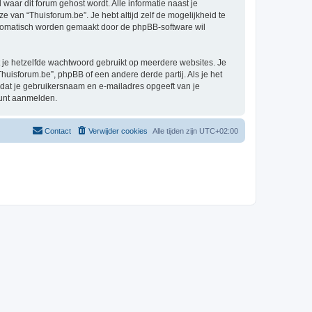
 waar dit forum gehost wordt. Alle informatie naast je
ze van “Thuisforum.be”. Je hebt altijd zelf de mogelijkheid te
automatisch worden gemaakt door de phpBB-software wil
at je hetzelfde wachtwoord gebruikt op meerdere websites. Je
uisforum.be”, phpBB of een andere derde partij. Als je het
 dat je gebruikersnaam en e-mailadres opgeeft van je
kunt aanmelden.
Contact
Verwijder cookies
Alle tijden zijn
UTC+02:00