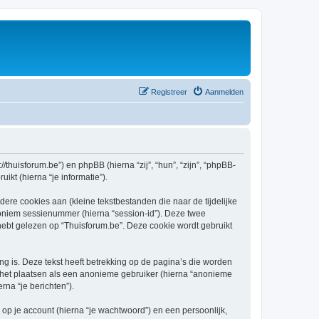
Registreer
Aanmelden
//thuisforum.be”) en phpBB (hierna “zij”, “hun”, “zijn”, “phpBB-
kt (hierna “je informatie”).
re cookies aan (kleine tekstbestanden die naar de tijdelijke
oniem sessienummer (hierna “session-id”). Deze twee
t gelezen op “Thuisforum.be”. Deze cookie wordt gebruikt
 is. Deze tekst heeft betrekking op de pagina’s die worden
e het plaatsen als een anonieme gebruiker (hierna “anonieme
rna “je berichten”).
p je account (hierna “je wachtwoord”) en een persoonlijk,