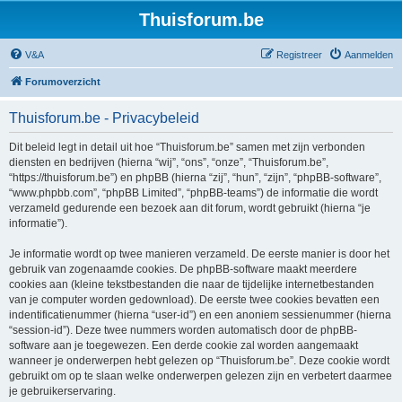
Thuisforum.be
V&A
Registreer
Aanmelden
Forumoverzicht
Thuisforum.be - Privacybeleid
Dit beleid legt in detail uit hoe “Thuisforum.be” samen met zijn verbonden
diensten en bedrijven (hierna “wij”, “ons”, “onze”, “Thuisforum.be”,
“https://thuisforum.be”) en phpBB (hierna “zij”, “hun”, “zijn”, “phpBB-software”,
“www.phpbb.com”, “phpBB Limited”, “phpBB-teams”) de informatie die wordt
verzameld gedurende een bezoek aan dit forum, wordt gebruikt (hierna “je
informatie”).
Je informatie wordt op twee manieren verzameld. De eerste manier is door het
gebruik van zogenaamde cookies. De phpBB-software maakt meerdere
cookies aan (kleine tekstbestanden die naar de tijdelijke internetbestanden
van je computer worden gedownload). De eerste twee cookies bevatten een
indentificatienummer (hierna “user-id”) en een anoniem sessienummer (hierna
“session-id”). Deze twee nummers worden automatisch door de phpBB-
software aan je toegewezen. Een derde cookie zal worden aangemaakt
wanneer je onderwerpen hebt gelezen op “Thuisforum.be”. Deze cookie wordt
gebruikt om op te slaan welke onderwerpen gelezen zijn en verbetert daarmee
je gebruikerservaring.