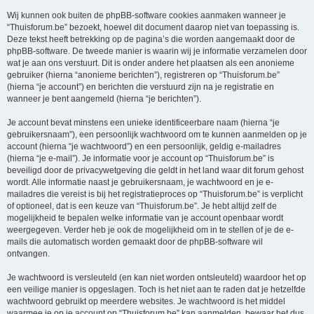
Wij kunnen ook buiten de phpBB-software cookies aanmaken wanneer je
“Thuisforum.be” bezoekt, hoewel dit document daarop niet van toepassing is.
Deze tekst heeft betrekking op de pagina’s die worden aangemaakt door de
phpBB-software. De tweede manier is waarin wij je informatie verzamelen door
wat je aan ons verstuurt. Dit is onder andere het plaatsen als een anonieme
gebruiker (hierna “anonieme berichten”), registreren op “Thuisforum.be”
(hierna “je account”) en berichten die verstuurd zijn na je registratie en
wanneer je bent aangemeld (hierna “je berichten”).
Je account bevat minstens een unieke identificeerbare naam (hierna “je
gebruikersnaam”), een persoonlijk wachtwoord om te kunnen aanmelden op je
account (hierna “je wachtwoord”) en een persoonlijk, geldig e-mailadres
(hierna “je e-mail”). Je informatie voor je account op “Thuisforum.be” is
beveiligd door de privacywetgeving die geldt in het land waar dit forum gehost
wordt. Alle informatie naast je gebruikersnaam, je wachtwoord en je e-
mailadres die vereist is bij het registratieproces op “Thuisforum.be” is verplicht
of optioneel, dat is een keuze van “Thuisforum.be”. Je hebt altijd zelf de
mogelijkheid te bepalen welke informatie van je account openbaar wordt
weergegeven. Verder heb je ook de mogelijkheid om in te stellen of je de e-
mails die automatisch worden gemaakt door de phpBB-software wil
ontvangen.
Je wachtwoord is versleuteld (en kan niet worden ontsleuteld) waardoor het op
een veilige manier is opgeslagen. Toch is het niet aan te raden dat je hetzelfde
wachtwoord gebruikt op meerdere websites. Je wachtwoord is het middel
waarmee je op je account op “Thuisforum.be” kan aanmelden, bewaar het dus