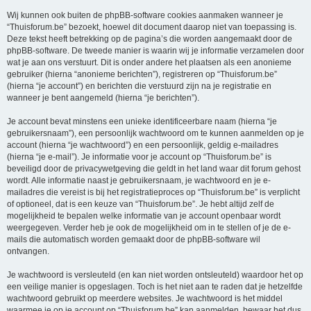
Wij kunnen ook buiten de phpBB-software cookies aanmaken wanneer je
“Thuisforum.be” bezoekt, hoewel dit document daarop niet van toepassing is.
Deze tekst heeft betrekking op de pagina’s die worden aangemaakt door de
phpBB-software. De tweede manier is waarin wij je informatie verzamelen door
wat je aan ons verstuurt. Dit is onder andere het plaatsen als een anonieme
gebruiker (hierna “anonieme berichten”), registreren op “Thuisforum.be”
(hierna “je account”) en berichten die verstuurd zijn na je registratie en
wanneer je bent aangemeld (hierna “je berichten”).
Je account bevat minstens een unieke identificeerbare naam (hierna “je
gebruikersnaam”), een persoonlijk wachtwoord om te kunnen aanmelden op je
account (hierna “je wachtwoord”) en een persoonlijk, geldig e-mailadres
(hierna “je e-mail”). Je informatie voor je account op “Thuisforum.be” is
beveiligd door de privacywetgeving die geldt in het land waar dit forum gehost
wordt. Alle informatie naast je gebruikersnaam, je wachtwoord en je e-
mailadres die vereist is bij het registratieproces op “Thuisforum.be” is verplicht
of optioneel, dat is een keuze van “Thuisforum.be”. Je hebt altijd zelf de
mogelijkheid te bepalen welke informatie van je account openbaar wordt
weergegeven. Verder heb je ook de mogelijkheid om in te stellen of je de e-
mails die automatisch worden gemaakt door de phpBB-software wil
ontvangen.
Je wachtwoord is versleuteld (en kan niet worden ontsleuteld) waardoor het op
een veilige manier is opgeslagen. Toch is het niet aan te raden dat je hetzelfde
wachtwoord gebruikt op meerdere websites. Je wachtwoord is het middel
waarmee je op je account op “Thuisforum.be” kan aanmelden, bewaar het dus