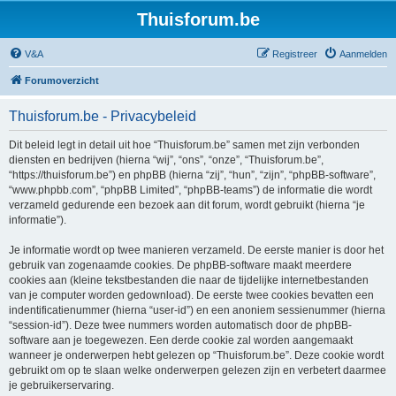
Thuisforum.be
V&A
Registreer
Aanmelden
Forumoverzicht
Thuisforum.be - Privacybeleid
Dit beleid legt in detail uit hoe “Thuisforum.be” samen met zijn verbonden
diensten en bedrijven (hierna “wij”, “ons”, “onze”, “Thuisforum.be”,
“https://thuisforum.be”) en phpBB (hierna “zij”, “hun”, “zijn”, “phpBB-software”,
“www.phpbb.com”, “phpBB Limited”, “phpBB-teams”) de informatie die wordt
verzameld gedurende een bezoek aan dit forum, wordt gebruikt (hierna “je
informatie”).
Je informatie wordt op twee manieren verzameld. De eerste manier is door het
gebruik van zogenaamde cookies. De phpBB-software maakt meerdere
cookies aan (kleine tekstbestanden die naar de tijdelijke internetbestanden
van je computer worden gedownload). De eerste twee cookies bevatten een
indentificatienummer (hierna “user-id”) en een anoniem sessienummer (hierna
“session-id”). Deze twee nummers worden automatisch door de phpBB-
software aan je toegewezen. Een derde cookie zal worden aangemaakt
wanneer je onderwerpen hebt gelezen op “Thuisforum.be”. Deze cookie wordt
gebruikt om op te slaan welke onderwerpen gelezen zijn en verbetert daarmee
je gebruikerservaring.