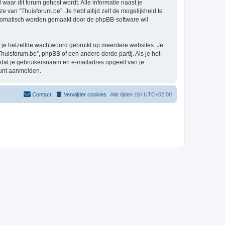
 waar dit forum gehost wordt. Alle informatie naast je
ze van “Thuisforum.be”. Je hebt altijd zelf de mogelijkheid te
automatisch worden gemaakt door de phpBB-software wil
at je hetzelfde wachtwoord gebruikt op meerdere websites. Je
uisforum.be”, phpBB of een andere derde partij. Als je het
 dat je gebruikersnaam en e-mailadres opgeeft van je
kunt aanmelden.
Contact
Verwijder cookies
Alle tijden zijn
UTC+02:00