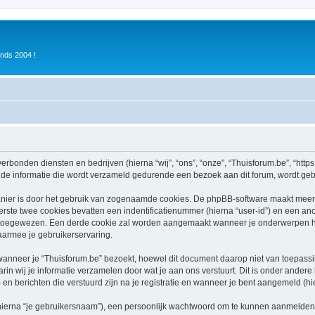
inds 2004 !
verbonden diensten en bedrijven (hierna “wij”, “ons”, “onze”, “Thuisforum.be”, “https:
e informatie die wordt verzameld gedurende een bezoek aan dit forum, wordt gebrui
nier is door het gebruik van zogenaamde cookies. De phpBB-software maakt meerde
ste twee cookies bevatten een indentificatienummer (hierna “user-id”) en een an
oegewezen. Een derde cookie zal worden aangemaakt wanneer je onderwerpen heb
aarmee je gebruikerservaring.
neer je “Thuisforum.be” bezoekt, hoewel dit document daarop niet van toepassing
n wij je informatie verzamelen door wat je aan ons verstuurt. Dit is onder ander
) en berichten die verstuurd zijn na je registratie en wanneer je bent aangemeld (hie
hierna “je gebruikersnaam”), een persoonlijk wachtwoord om te kunnen aanmelden o