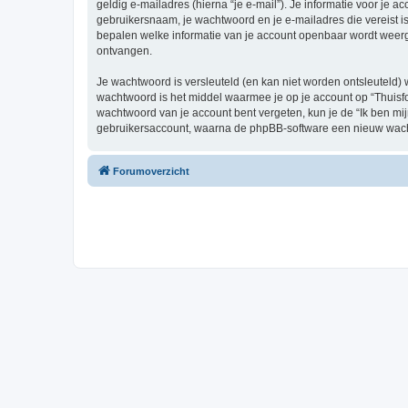
geldig e-mailadres (hierna “je e-mail”). Je informatie voor je a
gebruikersnaam, je wachtwoord en je e-mailadres die vereist is b
bepalen welke informatie van je account openbaar wordt weerg
ontvangen.
Je wachtwoord is versleuteld (en kan niet worden ontsleuteld) 
wachtwoord is het middel waarmee je op je account op “Thuisfo
wachtwoord van je account bent vergeten, kun je de “Ik ben mi
gebruikersaccount, waarna de phpBB-software een nieuw wacht
Forumoverzicht