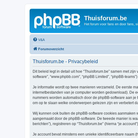
Thuisforum.be
Het forum voor fans en door fans, s
V&A
Forumoverzicht
Thuisforum.be - Privacybeleid
Dit beleid legt in detail uit hoe “Thuisforum.be” samen met zijn 
software”, “www.phpbb.com”, “phpBB Limited”, “phpBB-teams”) d
Je informatie wordt op twee manieren verzameld. De eerste ma
internetbestanden van je computer worden gedownload). De eer
nummers worden automatisch door de phpBB-software aan je t
om op te slaan welke onderwerpen gelezen zijn en verbetert d
Wij kunnen ook buiten de phpBB-software cookies aanmaken wan
aangemaakt door de phpBB-software. De tweede manier is waari
berichten”), registreren op “Thuisforum.be” (hierna “je account”
Je account bevat minstens een unieke identificeerbare naam (