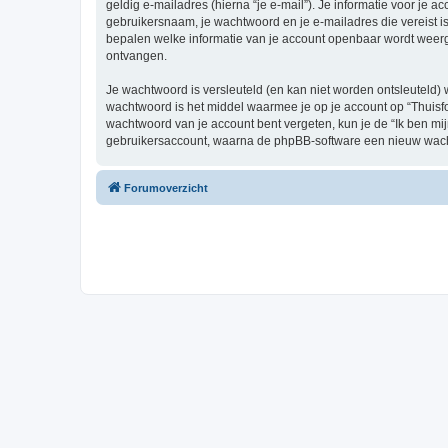
geldig e-mailadres (hierna “je e-mail”). Je informatie voor je a
gebruikersnaam, je wachtwoord en je e-mailadres die vereist is b
bepalen welke informatie van je account openbaar wordt weerg
ontvangen.
Je wachtwoord is versleuteld (en kan niet worden ontsleuteld) 
wachtwoord is het middel waarmee je op je account op “Thuisfo
wachtwoord van je account bent vergeten, kun je de “Ik ben mi
gebruikersaccount, waarna de phpBB-software een nieuw wacht
Forumoverzicht