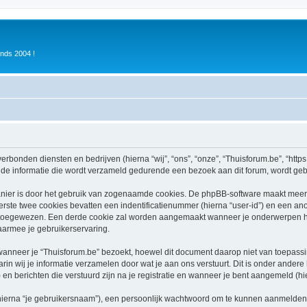
inds 2004 !
verbonden diensten en bedrijven (hierna “wij”, “ons”, “onze”, “Thuisforum.be”, “https:
e informatie die wordt verzameld gedurende een bezoek aan dit forum, wordt gebrui
nier is door het gebruik van zogenaamde cookies. De phpBB-software maakt meerde
ste twee cookies bevatten een indentificatienummer (hierna “user-id”) en een an
oegewezen. Een derde cookie zal worden aangemaakt wanneer je onderwerpen heb
aarmee je gebruikerservaring.
neer je “Thuisforum.be” bezoekt, hoewel dit document daarop niet van toepassing
n wij je informatie verzamelen door wat je aan ons verstuurt. Dit is onder ander
) en berichten die verstuurd zijn na je registratie en wanneer je bent aangemeld (hie
hierna “je gebruikersnaam”), een persoonlijk wachtwoord om te kunnen aanmelden o