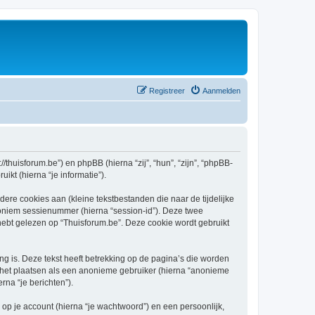
Registreer
Aanmelden
//thuisforum.be”) en phpBB (hierna “zij”, “hun”, “zijn”, “phpBB-
kt (hierna “je informatie”).
re cookies aan (kleine tekstbestanden die naar de tijdelijke
oniem sessienummer (hierna “session-id”). Deze twee
t gelezen op “Thuisforum.be”. Deze cookie wordt gebruikt
 is. Deze tekst heeft betrekking op de pagina’s die worden
e het plaatsen als een anonieme gebruiker (hierna “anonieme
rna “je berichten”).
p je account (hierna “je wachtwoord”) en een persoonlijk,