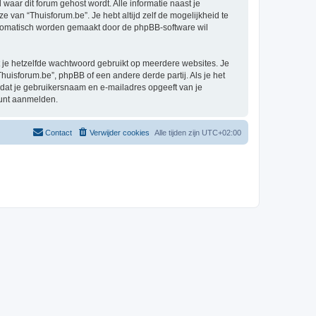
 waar dit forum gehost wordt. Alle informatie naast je
ze van “Thuisforum.be”. Je hebt altijd zelf de mogelijkheid te
automatisch worden gemaakt door de phpBB-software wil
at je hetzelfde wachtwoord gebruikt op meerdere websites. Je
uisforum.be”, phpBB of een andere derde partij. Als je het
 dat je gebruikersnaam en e-mailadres opgeeft van je
kunt aanmelden.
Contact
Verwijder cookies
Alle tijden zijn
UTC+02:00