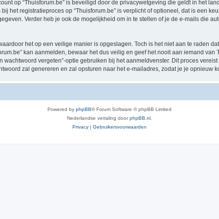
ccount op “Thuisforum.be” is beveiligd door de privacywetgeving die geldt in het land
ij het registratieproces op “Thuisforum.be” is verplicht of optioneel, dat is een keu
egeven. Verder heb je ook de mogelijkheid om in te stellen of je de e-mails die 
waardoor het op een veilige manier is opgeslagen. Toch is het niet aan te raden d
rum.be” kan aanmelden, bewaar het dus veilig en geef het nooit aan iemand van Th
jn wachtwoord vergeten”-optie gebruiken bij het aanmeldvenster. Dit proces vereist
woord zal genereren en zal opsturen naar het e-mailadres, zodat je je opnieuw 
Powered by
phpBB
® Forum Software © phpBB Limited
Nederlandse vertaling door
phpBB.nl
.
Privacy
|
Gebruikersvoorwaarden